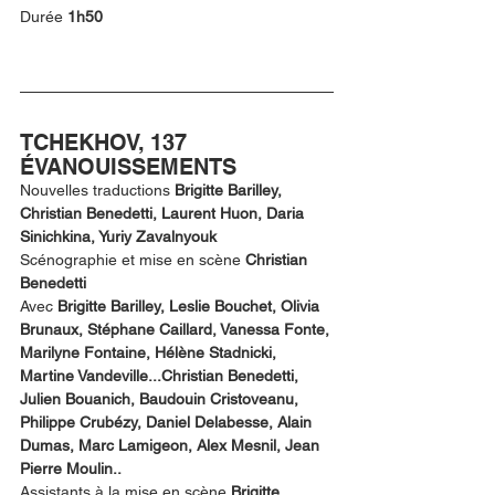
Durée
 1h50
TCHEKHOV, 137 
ÉVANOUISSEMENTS
Nouvelles traductions 
Brigitte Barilley, 
Christian Benedetti, Laurent Huon, Daria 
Sinichkina, Yuriy Zavalnyouk
Scénographie et mise en scène 
Christian 
Benedetti
Avec 
Brigitte Barilley, Leslie Bouchet, Olivia 
Brunaux, Stéphane Caillard, Vanessa Fonte, 
Marilyne Fontaine, Hélène Stadnicki, 
Martine Vandeville...Christian Benedetti, 
Julien Bouanich, Baudouin Cristoveanu, 
Philippe Crubézy, Daniel Delabesse, Alain 
Dumas, Marc Lamigeon, Alex Mesnil, Jean 
Pierre Moulin..
Assistants à la mise en scène 
Brigitte 