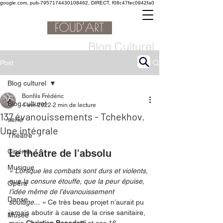
google.com, pub-7957174430108462, DIRECT, f08c47fec0942fa0
Blog Culturel
Post
Blog culturel
Bonfils Frédéric
Blog culturel
4 avr. 2022
2 min de lecture
137 évanouissements - Tchekhov.
serie
Une intégrale
Théâtre
Cinéma
Le théâtre de l'absolu
Musique
« Lorsque les combats sont durs et violents, 
que la censure étouffe, que la peur épuise, 
Opéra
l’idée même de l’évanouissement 
Danse
soulage... » 
Ce très beau projet n’aurait pu 
jamais aboutir à cause de la crise sanitaire, 
Musée