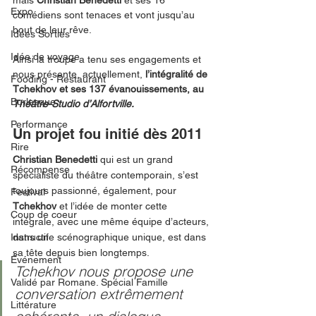
mais 
Christian Benedetti
 et ses 16 
Expo
comédiens sont tenaces et vont jusqu’au 
bout de leur rêve.
Idées Sorties
Idée de voyage
Ainsi la troupe a tenu ses engagements et 
nous présente, actuellement, 
l’intégralité de 
Fooding - Restaurant
Tchekhov et ses 137 évanouissements, au 
Burlesque
Théâtre-Studio d’Alfortville. 
Performance
Un projet fou initié dès 2011
Rire
Christian Benedetti
 qui est un grand 
Récompense
spécialiste du théâtre contemporain, s’est 
toujours passionné, également, pour 
Festival
Tchekhov
 et l’idée de monter cette 
Coup de coeur
intégrale, avec une même équipe d’acteurs, 
Instructif
dans une scénographique unique, est dans 
sa tête depuis bien longtemps. 
Événement
Tchekhov nous propose une 
Validé par Romane. Spécial Famille
conversation extrêmement 
Littérature