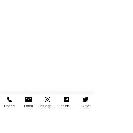
https://video.wixstatic.com/video/b8cda2_d9f
c086407004dea8889c773409d6d00/360p/m
Phone
Email
Instagram
Facebook
Twitter
p4/file.mp4