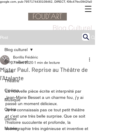
google.com, pub-7957174430108462, DIRECT, f08c47fec0942fa0
Blog Culturel
Post
Blog culturel
Bonfils Frédéric
Blog culturel
7 mars 2020
1 min de lecture
Mister Paul. Reprise au Théâtre de
serie
l’Atalante
Théâtre
Cinéma
La nouvelle pièce écrite et interprété par 
Jean-Marie Besset a un charme fou, j’y ai 
Musique
passé un moment délicieux. 
Opéra
Je ne connaissais pas ce tout petit théâtre 
et c’est une très belle surprise. Que ce soit 
Danse
l’histoire succulente et profonde, la 
Musée
scénographie très ingénieuse et inventive et 