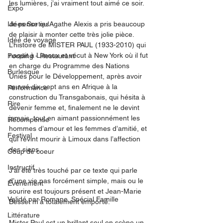
les lumières, j’ai vraiment tout aimé ce soir. 
Expo
Idées Sorties
Je pense qu'Agathe Alexis a pris beaucoup 
de plaisir à monter cette très jolie pièce. 
Idée de voyage
L’histoire de MISTER PAUL (1933-2010) qui 
naquit à Limoux et vécut à New York où il fut 
Fooding - Restaurant
en charge du Programme des Nations 
Burlesque
Unies pour le Développement, après avoir 
œuvré dix-sept ans en Afrique à la 
Performance
construction du Transgabonais, qui hésita à 
Rire
devenir femme et, finalement ne le devint 
jamais, tout en aimant passionnément les 
Récompense
hommes d’amour et les femmes d’amitié, et 
Festival
qui revint mourir à Limoux dans l’affection 
des siens.
Coup de coeur
Instructif
J’ai été très touché par ce texte qui parle 
d’une vie pas forcément simple, mais ou le 
Événement
sourire est toujours présent et Jean-Marie 
Validé par Romane. Spécial Famille
Besset m’a totalement emporté. 
Littérature
Mister Paul est un brillant seul en scène un 