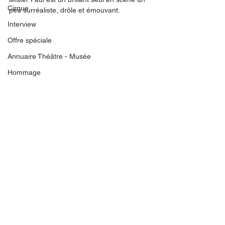
Cirque
peu surréaliste, drôle et émouvant. 
Interview
Offre spéciale
Annuaire Théâtre - Musée
Hommage