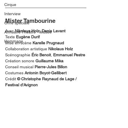
Cirque
Interview
Mister Tambourine
Offre spéciale
Avec 
Nikolaus Holz
, 
Denis Lavant
Annuaire Théâtre - Musée
Texte 
Eugène Durif
Hommage
Mise en scène 
Karelle Prugnaud
Collaboration artistique
 Nikolaus Holz
Scénographie 
Éric Benoit
, 
Emmanuel Pestre
Création sonore
 Guillaume Mika
Conseil musical 
Pierre-Jules Billon
Costumes 
Antonin Boyot-Gellibert
Crédit
 © Christophe Raynaud de Lage / 
Festival d'Avignon