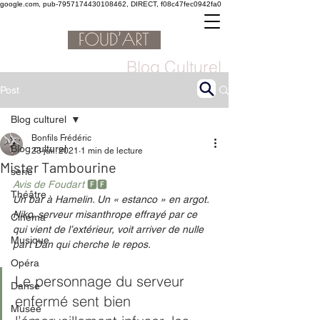
google.com, pub-7957174430108462, DIRECT, f08c47fec0942fa0
Blog Culturel
Post
Blog culturel
Bonfils Frédéric
Blog culturel
23 juil. 2021
1 min de lecture
Mister Tambourine
serie
Avis de Foudart 
🅵🅵
Théâtre
Un bar à Hamelin. Un « estanco » en argot. 
Niko, serveur misanthrope effrayé par ce 
Cinéma
qui vient de l’extérieur, voit arriver de nulle 
Musique
part Dan qui cherche le repos. 
Opéra
Le personnage du serveur 
Danse
enfermé sent bien 
Musée