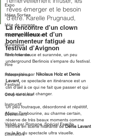
l’émerveillement infuser, les 
Expo
rêves émerger et le besoin 
Idées Sorties
d’être. Karelle Prugnaud,  
Idée de voyage
La rencontre d’un clown 
merveilleux et d’un 
Fooding - Restaurant
bonimenteur fatigué au 
Burlesque
festival d’Avignon
Performance
Une folie douce et surannée, un peu 
underground Berlinois s’empare du festival. 
Rire
Interprétés par 
Nikolaus Holz et Denis 
Récompense
Lavant,
 ce spectacle en itinérance est un 
Festival
clin d’œil à ce qui ne fait que passer et qui 
peut aussi tout changer.
Coup de coeur
Instructif
Un peu foutraque, désordonné et répétitif, 
Mister Tambourine, au charme certain, 
Événement
réserve de très beaux moments comme 
Validé par Romane. Spécial Famille
l’entrée en scène hilarante de 
Denis Lavant 
ou la fin du spectacle ultra visuelle.  
Littérature