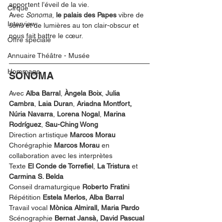
apportent l’éveil de la vie.   
Cirque
Avec 
Sonoma
, 
le palais des Papes 
vibre de 
Interview
sons et de lumières au ton clair-obscur et 
nous fait battre le cœur.  
Offre spéciale
Annuaire Théâtre - Musée
Hommage
SONOMA
Avec 
Alba Barral
, 
Àngela Boix
, 
Julia 
Cambra
, 
Laia Duran
, 
Ariadna Montfort, 
Núria Navarra
, 
Lorena Nogal
, 
Marina 
Rodríguez
, 
Sau-Ching Wong
Direction artistique 
Marcos Morau
Chorégraphie 
Marcos Morau 
en 
collaboration avec les interprètes
Texte 
El Conde de Torrefiel
, 
La Tristura
 et 
Carmina S. Belda
Conseil dramaturgique 
Roberto Fratini
Répétition
 Estela Merlos, Alba Barral
Travail vocal 
Mònica Almirall, Maria Pardo
Scénographie 
Bernat Jansà, David Pascual