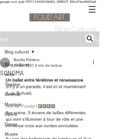
google.com, pub-7957174430108462, DIRECT, f08c47fec0942fa0
Blog Culturel
Post
Blog culturel
Bonfils Frédéric
Blog culturel
23 juil. 2021
2 min de lecture
SONOMA
serie
Un ballet entre ténèbres et renaissance 
Théâtre
S’il y a un paradis, il est ici et maintenant 
(Luis Buñuel) 
Cinéma
Musique
Avis de Foudart 
🅵🅵🅵🅵
Sur scène, 5 écrans de tailles différentes 
Opéra
qui vont s’illuminer à tour de rôle et une 
Danse
immense croix aux cordes enroulées. 
Musée
Au son des battements de tambours et d’un 