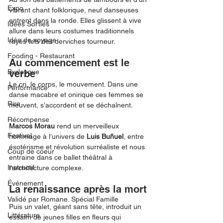
Expo
vibrant chant folklorique, neuf danseuses 
entrent dans la ronde. Elles glissent à vive 
Idées Sorties
allure dans leurs costumes traditionnels 
Idée de voyage
rayés tels des derviches tourneur. 
Fooding - Restaurant
Au commencement est le 
Burlesque
verbe
Le cri, le corps, le mouvement. Dans une 
Performance
danse macabre et onirique ces femmes se 
Rire
meuvent, s’accordent et se déchaînent. 
Récompense
Marcos Morau 
rend un merveilleux 
Festival
hommage à l’univers de 
Luis Buñuel
, entre 
ésotérisme et révolution surréaliste et nous 
Coup de coeur
entraine dans ce ballet théâtral à 
Instructif
l’architecture complexe. 
Événement
La renaissance après la mort
Validé par Romane. Spécial Famille
Puis un valet, géant sans tête, introduit un 
Littérature
essaim de jeunes filles en fleurs qui 