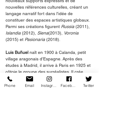
nouveaux supports expressifs et de 
nouvelles références culturelles, créant un 
langage narratif fort dans l'idée de 
constituer des espaces artistiques globaux. 
Parmi ses créations figurent 
Russia
 (2011), 
Islandia
 (2012), 
Siena
(2013), 
Voronia
(2015) et 
Pasionaria
 (2018).
Luis Buñuel
 naît en 1900 à Calanda, petit 
village aragonais d’Espagne. Après des 
études à Madrid, il arrive à Paris en 1925 et 
côtoie le groupe des surréalistes. Il crée 
avec Salvador Dalí, 
Un Chien andalou
 en 
1929, film qui fait scandale. S’essayant à 
Phone
Email
Instagram
Facebook
Twitter
tous les genres cinématographiques, il 
laisse avec 
Belle de jour 
(1967) ou 
Le 
Charme discret de la bourgeoisie
 (1972) 
une œuvre insaisissable, subversive et très 
politique. Il s’éteint en 1983 à Mexico, ville 
où il s’est exilé pour fuir la censure 
franquiste.