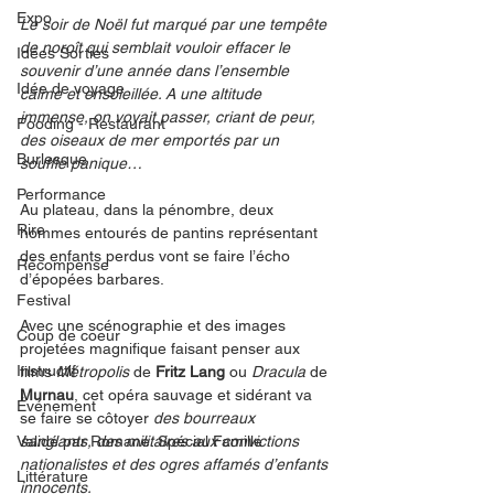
Expo
Le soir de Noël fut marqué par une tempête 
de noroît qui semblait vouloir effacer le 
Idées Sorties
souvenir d’une année dans l’ensemble 
Idée de voyage
calme et ensoleillée. A une altitude 
immense, on voyait passer, criant de peur, 
Fooding - Restaurant
des oiseaux de mer emportés par un 
Burlesque
souffle panique…
Performance
Au plateau, dans la pénombre, deux 
Rire
hommes entourés de pantins représentant 
des enfants perdus vont se faire l’écho 
Récompense
d’épopées barbares.
Festival
Avec une scénographie et des images 
Coup de coeur
projetées magnifique faisant penser aux 
Instructif
films 
Métropolis
 de 
Fritz Lang 
ou 
Dracula
 de 
Murnau
, cet opéra sauvage et sidérant va 
Événement
se faire se côtoyer 
des bourreaux 
Validé par Romane. Spécial Famille
sanglants, des militaires aux convictions 
nationalistes et des ogres affamés d’enfants 
Littérature
innocents. 