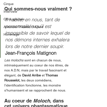
Cirque
Qui sommes-nous vraiment ?
Interview
Il habite, en nous, tant de 
Offre spéciale
personnalités qu’il est 
Annuaire Théâtre - Musée
impossible de savoir lequel de 
Hommage
nos démons internes exhalera 
lors de notre dernier soupir. 
Jean-François Matignon
Les molochs 
sont en chacun de nous, 
intrinsèquement au coeur de nos êtres, de 
nos A.D.N, mais par le travail fascinant et 
élégant, de 
David Arribe 
et
 Thomas 
Rousselot, 
les deux comédiens,
l’identification
fonctionne, les monstre 
s’humanisent et se rapprochent de nous. 
Au coeur de 
Moloch
, dans 
cet univers phantasmatique, 