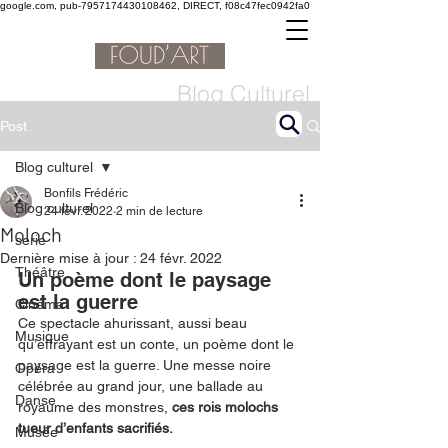
google.com, pub-7957174430108462, DIRECT, f08c47fec0942fa0
Blog Culturel
Post
Blog culturel
Bonfils Frédéric
Blog culturel
24 févr. 2022
2 min de lecture
Moloch
serie
Dernière mise à jour :
24 févr. 2022
Théâtre
Un poème dont le paysage 
est la guerre
Cinéma
Ce spectacle ahurissant, aussi beau 
Musique
qu’effrayant est un conte, un poème dont le 
paysage est la guerre. Une messe noire 
Opéra
célébrée au grand jour, une ballade au 
Danse
royaume des monstres, 
ces rois molochs 
tueur d’enfants sacrifiés.
Musée