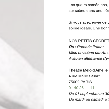
Les quatre comédiens, t
sur scène dans une très
Si vous avez envie de v
soirée idéale. Une bonn
NOS PETITS SECRE
De :
 Romaric Poirier
Mise en scène par 
Arna
Avec en alternance 
Cyr
Théâtre Melo d'Amélie
4 rue Marie Stuart
75002 PARIS
01 40 26 11 11
Du 01 septembre au 30
Du mardi au samedi à 