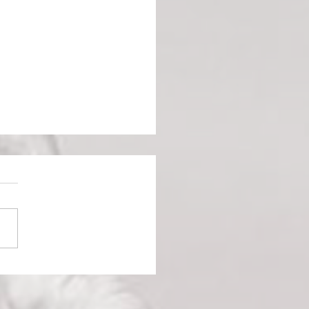
ng de Katharsy : Une
pie hybride et
utante