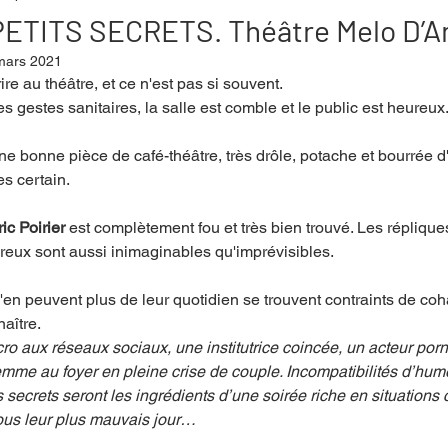
ETITS SECRETS. Théâtre Melo D’A
mars 2021
mpense
Festival
Coup de coeur
Instructif
ire au théâtre, et ce n'est pas si souvent.
es gestes sanitaires, la salle est comble et le public est heureux.
une bonne pièce de café-théâtre, très drôle, potache et bourrée d
. Spécial Famille
Littérature
Cirque
Interview
s certain. 
c Poirier
 est complètement fou et très bien trouvé. Les répliques
re - Musée
Hommage
ux sont aussi inimaginables qu'imprévisibles.
en peuvent plus de leur quotidien se trouvent contraints de coh
aître. 
 aux réseaux sociaux, une institutrice coincée, un acteur porn
mme au foyer en pleine crise de couple. Incompatibilités d’hum
its secrets seront les ingrédients d’une soirée riche en situations
ous leur plus mauvais jour… 