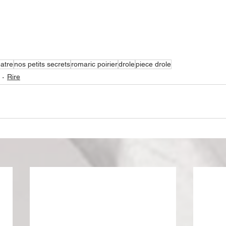
eatre
nos petits secrets
romaric poirier
drole
piece drole
Rire