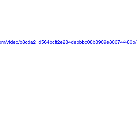
ic.com/video/b8cda2_d564bcff2e284debbbc08b3909e30674/480p/