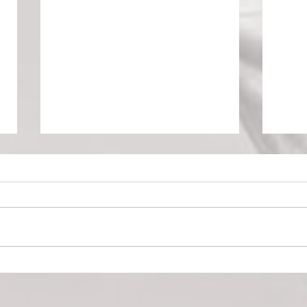
Nuit d’ivresse : Julie Ferrier
Le Ri
transforme le classique de
dysto
Balasko en vertige
perc