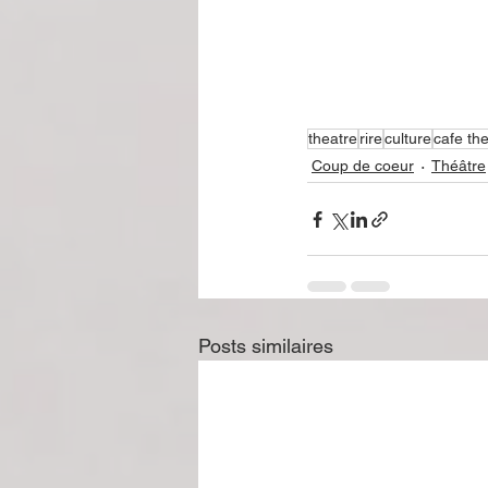
theatre
rire
culture
cafe th
Coup de coeur
Théâtre
Posts similaires