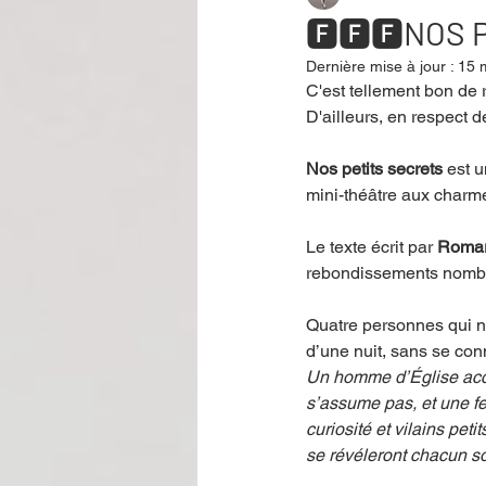
🅵🅵🅵NOS P
Dernière mise à jour :
15 
Performance
Rire
Réco
C'est tellement bon de r
D'ailleurs, en respect d
Nos petits secrets
 est 
Événement
Validé par Romane
mini-théâtre aux charme
Le texte écrit par 
Romari
Offre spéciale
Annuaire Théât
rebondissements nombre
Quatre personnes qui n'
d’une nuit, sans se conn
Un homme d’Église accro
s’assume pas, et une fe
curiosité et vilains pet
se révéleront chacun s