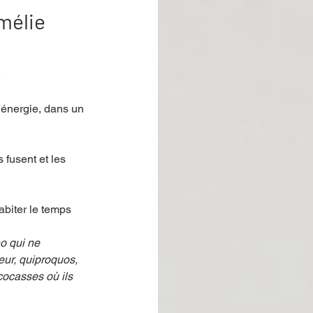
mélie
 
'énergie, dans un 
 fusent et les 
abiter le temps 
o qui ne 
eur, quiproquos, 
 cocasses où ils 