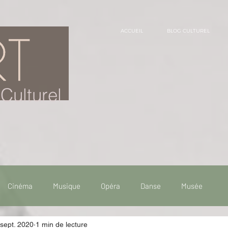
ACCUEIL
BLOG CULTUREL
Culturel
Cinéma
Musique
Opéra
Danse
Musée
sept. 2020
1 min de lecture
 de voyage
Fooding - Restaurant
Burlesque