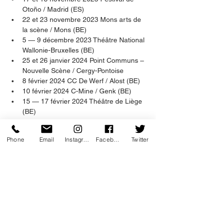
Otoño / Madrid (ES)
22 et 23 novembre 2023 Mons arts de 
la scène / Mons (BE)
5 — 9 décembre 2023 Théâtre National 
Wallonie-Bruxelles (BE)
25 et 26 janvier 2024 Point Communs – 
Nouvelle Scène / Cergy-Pontoise
8 février 2024 CC De Werf / Alost (BE)
10 février 2024 C-Mine / Genk (BE)
15 — 17 février 2024 Théâtre de Liège 
(BE)
19 et 20 mars 2024 Le Lieu Unique / 
Nantes (44)
Phone
Email
Instagram
Facebook
Twitter
27 — 29 mars 2024 Théâtre national 
de Bordeaux en Aquitaine (33)
5 et 6 avril 2024 PBA – Palais des 
Beaux-Arts / Charleroi (BE)
4 mai 2024 Cultuurcentrum Brugge (BE)
9 — 11 mai 2024 PAFFF – 
Stadsschouwburg De Harmonie / 
Leeuwarden (NL)