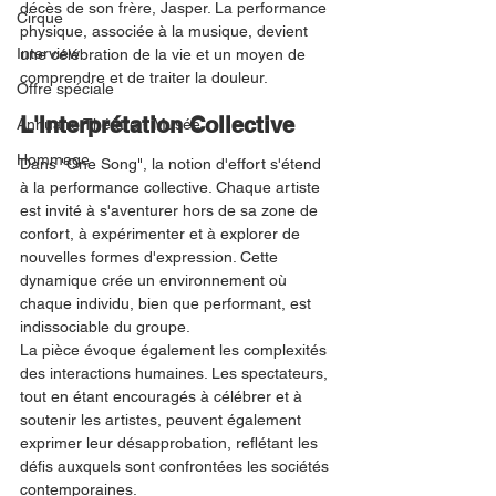
décès de son frère, Jasper. La performance 
Cirque
physique, associée à la musique, devient 
Interview
une célébration de la vie et un moyen de 
comprendre et de traiter la douleur.
Offre spéciale
L'Interprétation Collective
Annuaire Théâtre - Musée
Hommage
Dans "One Song", la notion d'effort s'étend 
à la performance collective. Chaque artiste 
est invité à s'aventurer hors de sa zone de 
confort, à expérimenter et à explorer de 
nouvelles formes d'expression. Cette 
dynamique crée un environnement où 
chaque individu, bien que performant, est 
indissociable du groupe.
La pièce évoque également les complexités 
des interactions humaines. Les spectateurs, 
tout en étant encouragés à célébrer et à 
soutenir les artistes, peuvent également 
exprimer leur désapprobation, reflétant les 
défis auxquels sont confrontées les sociétés 
contemporaines.