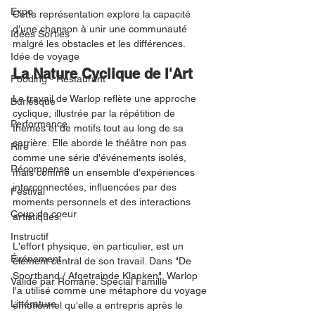
Expo
Cette représentation explore la capacité 
d'une chanson à unir une communauté 
Idées Sorties
malgré les obstacles et les différences.
Idée de voyage
La Nature Cyclique de l'Art
Fooding - Restaurant
Le travail de Warlop reflète une approche 
Burlesque
cyclique, illustrée par la répétition de 
Performance
thèmes et de motifs tout au long de sa 
carrière. Elle aborde le théâtre non pas 
Rire
comme une série d'événements isolés, 
Récompense
mais comme un ensemble d'expériences 
interconnectées, influencées par des 
Festival
moments personnels et des interactions 
Coup de coeur
artistiques.
Instructif
L'effort physique, en particulier, est un 
Événement
élément central de son travail. Dans "De 
Sportband / Afgetrainde Klanken", Warlop 
Validé par Romane. Spécial Famille
l'a utilisé comme une métaphore du voyage 
Littérature
émotionnel qu'elle a entrepris après le 