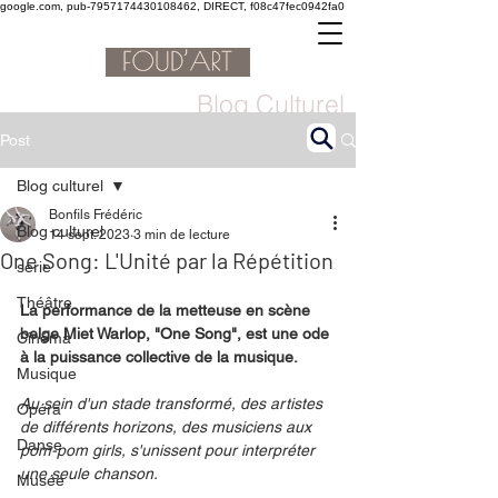
google.com, pub-7957174430108462, DIRECT, f08c47fec0942fa0
Blog Culturel
Post
Blog culturel
Bonfils Frédéric
Blog culturel
14 sept. 2023
3 min de lecture
One Song: L'Unité par la Répétition
serie
Théâtre
La performance de la metteuse en scène 
belge Miet Warlop, "One Song", est une ode 
Cinéma
à la puissance collective de la musique.
Musique
Au sein d'un stade transformé, des artistes 
Opéra
de différents horizons, des musiciens aux 
Danse
pom-pom girls, s'unissent pour interpréter 
une seule chanson.
Musée