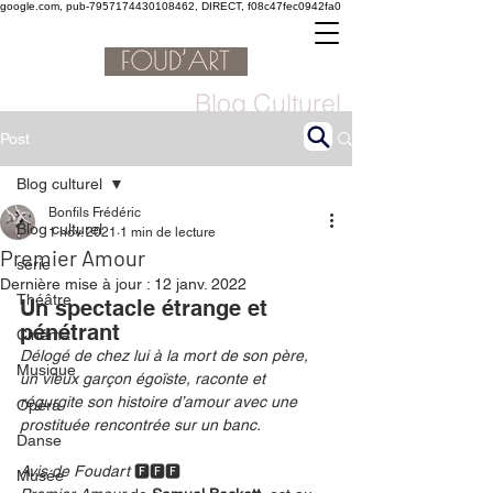
google.com, pub-7957174430108462, DIRECT, f08c47fec0942fa0
Blog Culturel
Post
Blog culturel
Bonfils Frédéric
Blog culturel
1 nov. 2021
1 min de lecture
Premier Amour
serie
Dernière mise à jour :
12 janv. 2022
Théâtre
Un spectacle étrange et 
pénétrant 
Cinéma
Délogé de chez lui à la mort de son père, 
Musique
un vieux garçon égoïste, raconte et 
régurgite son histoire d’amour avec une 
Opéra
prostituée rencontrée sur un banc. 
Danse
Avis de Foudart 
🅵🅵🅵
Musée