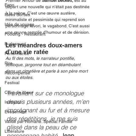
Premier Amour 
de 
Samuel Beckett,
 est au 
Expo
départ une nouvelle qui n’était pas destinée 
à la scène. C’est une œuvre austère, 
Idées Sorties
minimaliste et pessimiste qui reprend son 
Idée de voyage
personnage favori, le vagabond. C’est aussi 
une œuvre remplie d’humour et de dérision. 
Fooding - Restaurant
Burlesque
Les méandres doux-amers 
d’une vie ratée
Performance
Au fil des mots, le narrateur pontifie, 
Rire
soliloque, jargonne tout en déambulant 
dans un cimetière et parle à son père mort 
Récompense
ou aux étoiles.
Festival
Travaillant sur ce monologue 
Coup de coeur
depuis plusieurs années, m’en 
Instructif
imprégnant au fur et à mesure 
Événement
des répétitions, je me suis 
Validé par Romane. Spécial Famille
glissé dans la peau de ce 
Littérature
personnage habité. 
Jean 