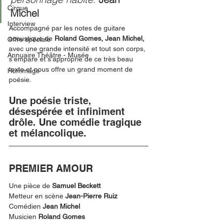
Cirque
Michel
Interview
Accompagné par les notes de guitare 
acoustique de 
Roland Gomes, Jean Michel, 
Offre spéciale
avec une grande intensité et tout son corps, 
Annuaire Théâtre - Musée
s’empare et s’approprie de ce très beau 
texte et nous offre un grand moment de 
Hommage
poésie. 
Une poésie triste, 
désespérée et infiniment 
drôle. Une comédie tragique 
et mélancolique. 
PREMIER AMOUR
Une pièce de 
Samuel Beckett
Metteur en scène 
Jean-Pierre Ruiz
Comédien 
Jean Michel
Musicien 
Roland Gomes