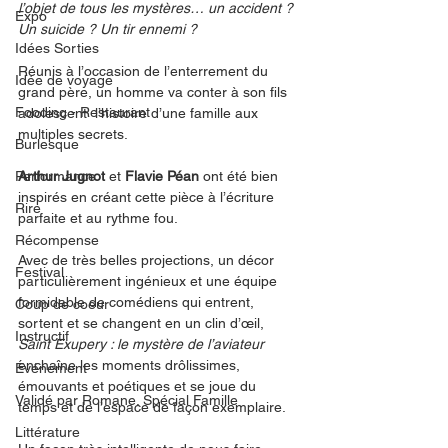
l’objet de tous les mystères… un accident ? 
Expo
Un suicide ? Un tir ennemi ?
Idées Sorties
Réunis à l’occasion de l’enterrement du 
Idée de voyage
grand père, un homme va conter à son fils 
Fooding - Restaurant
adolescent  l’histoire d’une famille aux 
multiples secrets.  
Burlesque
Performance
Arthur Jugnot 
et 
Flavie Péan 
ont été bien 
inspirés en créant cette pièce à l’écriture 
Rire
parfaite et au rythme fou. 
Récompense
Avec de très belles projections, un décor 
Festival
particulièrement ingénieux et une équipe 
formidable de comédiens qui entrent, 
Coup de coeur
sortent et se changent en un clin d’œil, 
Instructif
Saint Exupery : le mystère de l’aviateur 
enchaîne les moments drôlissimes, 
Événement
émouvants et poétiques et se joue du 
Validé par Romane. Spécial Famille
temps et de l’espace de façon exemplaire. 
Littérature