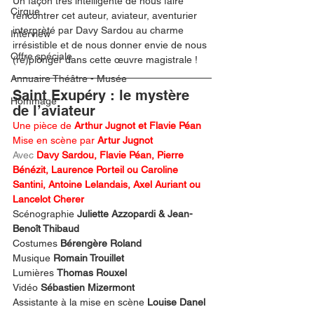
Un façon très intelligente de nous faire 
Cirque
rencontrer cet auteur, aviateur, aventurier 
interprèté par Davy Sardou au charme 
Interview
irrésistible et de nous donner envie de nous 
Offre spéciale
(re)plonger dans cette œuvre magistrale !  
Annuaire Théâtre - Musée
Saint Exupéry : le mystère 
Hommage
de l’aviateur 
Une pièce de 
Arthur Jugnot et Flavie Péan
Mise en scène par 
Artur Jugnot
Avec 
Davy Sardou, Flavie Péan, Pierre 
Bénézit, Laurence Porteil ou Caroline 
Santini, Antoine Lelandais, Axel Auriant ou 
Lancelot Cherer
Scénographie 
Juliette Azzopardi & Jean-
Benoît Thibaud
Costumes 
Bérengère Roland
Musique 
Romain Trouillet
Lumières 
Thomas Rouxel
Vidéo 
Sébastien Mizermont
Assistante à la mise en scène 
Louise Danel