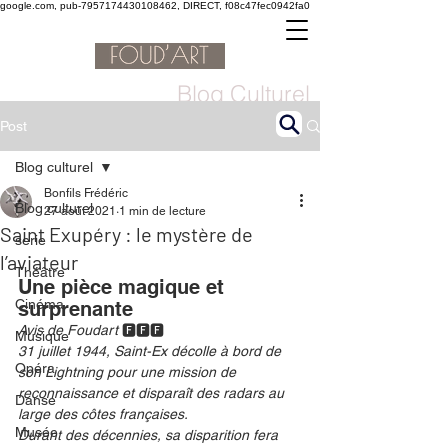
google.com, pub-7957174430108462, DIRECT, f08c47fec0942fa0
Blog Culturel
Post
Blog culturel
Bonfils Frédéric
Blog culturel
27 août 2021
1 min de lecture
Saint Exupéry : le mystère de
serie
l’aviateur
Théâtre
Une pièce magique et 
Cinéma
surprenante 
Avis de Foudart 
🅵🅵🅵
Musique
31 juillet 1944, Saint-Ex décolle à bord de 
Opéra
son Lightning pour une mission de 
reconnaissance et disparaît des radars au 
Danse
large des côtes françaises.
Musée
Durant des décennies, sa disparition fera 