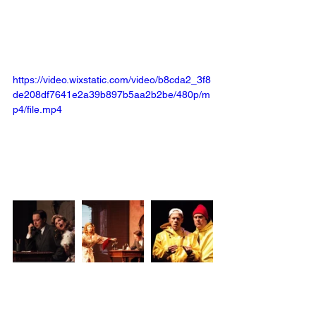
https://video.wixstatic.com/video/b8cda2_3f8
de208df7641e2a39b897b5aa2b2be/480p/m
p4/file.mp4