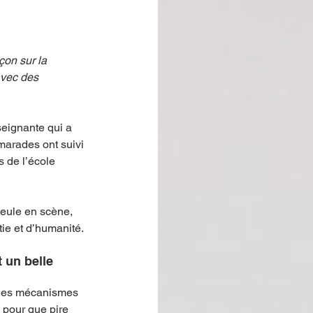
çon sur la 
avec des 
seignante qui a 
amarades ont suivi 
s de l’école 
seule en scène, 
e et d’humanité. 
 un belle 
t les mécanismes 
 pour que pire 