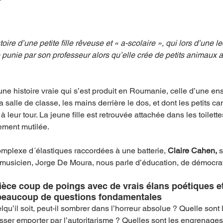
mpense
Festival
Coup de coeur
Instructif
oire d’une petite fille rêveuse et « a-scolaire », qui lors d’une le
 punie par son professeur alors qu’elle crée de petits animaux 
. Spécial Famille
Littérature
Cirque
Interview
’une histoire vraie qui s’est produit en Roumanie, celle d’une en
 salle de classe, les mains derrière le dos, et dont les petits c
à leur tour. La jeune fille est retrouvée attachée dans les toilette
re - Musée
Hommage
ement mutilée. 
omplexe d´élastiques raccordées à une batterie, 
Claire Cahen,
 
sicien, Jorge De Moura, nous parle d’éducation, de démocrati
èce coup de poings avec de vrais élans poétiques et
beaucoup de questions fondamentales
u’il soit, peut-il sombrer dans l’horreur absolue ? Quelle son
sser emporter par l’autoritarisme ? Quelles sont les engrenages