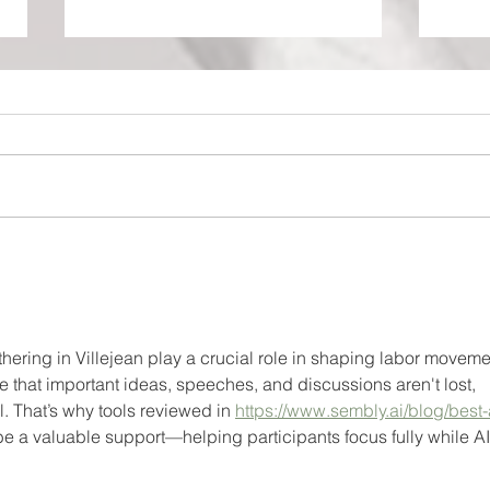
Phèdre
Prem
ering in Villejean play a crucial role in shaping labor moveme
e that important ideas, speeches, and discussions aren't lost, 
l. That’s why tools reviewed in 
https://www.sembly.ai/blog/best-
be a valuable support—helping participants focus fully while AI