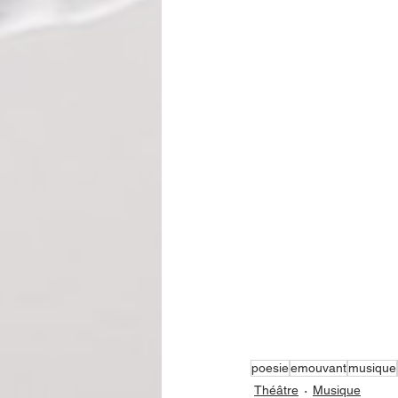
poesie
emouvant
musique
Théâtre
Musique