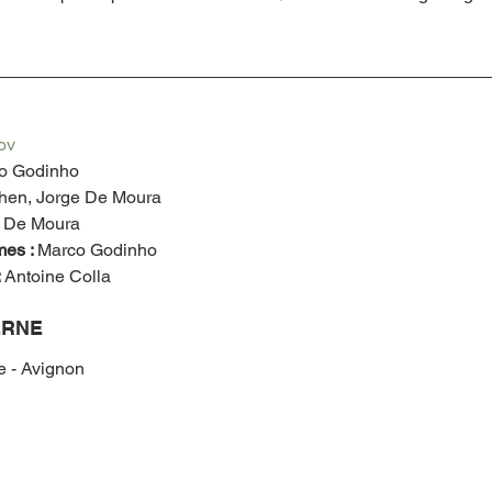
ov
o Godinho
hen, Jorge De Moura
 De Moura
es : 
Marco Godinho
 
Antoine Colla
RNE 
ie - Avignon