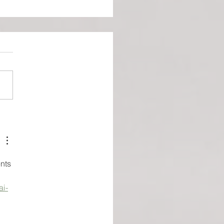
ier amour
nts 
ai-
 