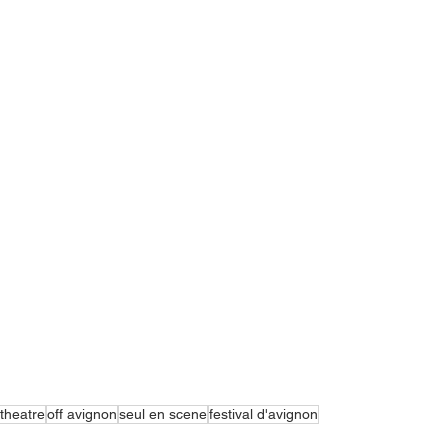
theatre
off avignon
seul en scene
festival d'avignon