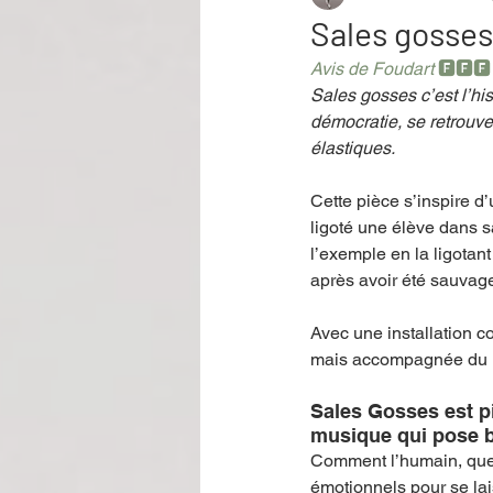
Sales gosses
Avis de Foudart 
🅵🅵🅵
Performance
Rire
Réco
Sales gosses c’est l’hist
démocratie, se retrouve
élastiques. 
Événement
Validé par Romane
Cette pièce s’inspire d
ligoté une élève dans sa
l’exemple en la ligotant 
Offre spéciale
Annuaire Théât
après avoir été sauvag
Avec une installation c
mais accompagnée du mu
Sales Gosses est pi
musique qui pose 
Comment l’humain, quelq
émotionnels pour se lai