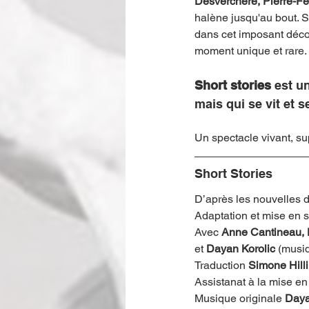
Desverchère, Pierre-Fél
halène jusqu'au bout. S
dans cet imposant décor
moment unique et rare.
Short stories
 est u
mais qui se vit et s
Un spectacle vivant, s
Short Stories
D’après les nouvelles d
Adaptation et mise en 
Avec 
Anne Cantineau, D
et 
Dayan Korolic
 (musi
Traduction 
Simone Hilli
Assistanat à la mise en
Musique originale 
Daya