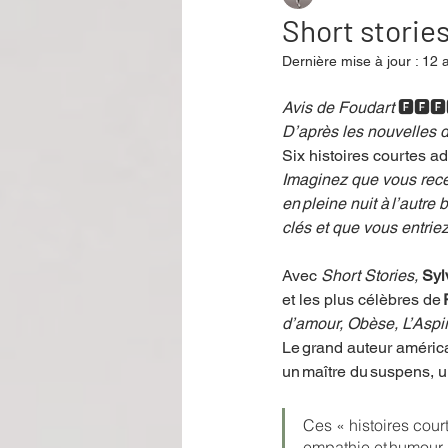
Short storie
Dernière mise à jour :
12 a
Performance
Rire
Réco
Avis de Foudart 
🅵🅵🅵
D’après les nouvelles d
Six histoires courtes a
Événement
Validé par Romane
Imaginez que vous recev
en pleine nuit à l’autre
clés et que vous entrie
Offre spéciale
Annuaire Théât
Avec 
Short Stories,
Syl
et  les plus célèbres de 
d’amour, Obèse, L’Aspir
Le grand auteur américai
un maître du suspens, un
Ces « histoires cour
empathie et humour, c