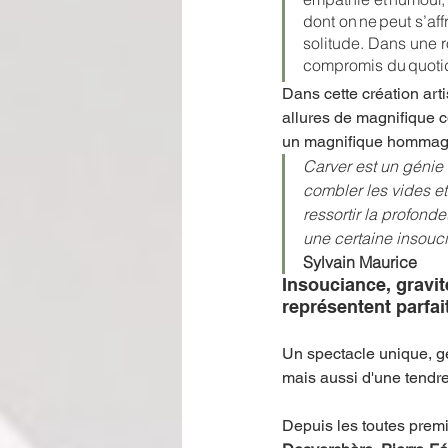
dont on ne peut s’af
solitude. Dans une r
compromis du quotid
Dans cette création art
allures de magnifique 
un magnifique hommag
Carver est un génie d
combler les vides et
ressortir la profonde
une certaine insoucia
Sylvain Maurice
Insouciance, gravité
représentent parfa
Un spectacle unique, gé
mais aussi d'une tendre
Depuis les toutes prem