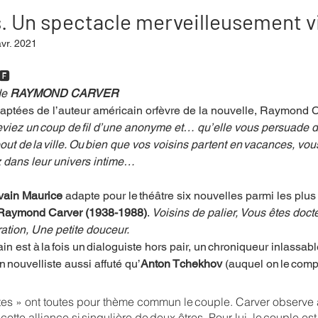
s. Un spectacle merveilleusement v
vr. 2021
mpense
Festival
Coup de coeur
Instructif
🅵
e 
RAYMOND CARVER
daptées de l’auteur américain orfèvre de la nouvelle, Raymond C
. Spécial Famille
Littérature
Cirque
Interview
iez un coup de fil d’une anonyme et… qu’elle vous persuade de 
 bout de la ville. Ou bien que vos voisins partent en vacances, vou
z dans leur univers intime…
re - Musée
Hommage
vain Maurice
 adapte pour le théâtre six nouvelles parmi les plu
Raymond Carver (1938-1988)
. 
Voisins de palier, Vous êtes doct
ation, Une petite douceur. 
n est à la fois un dialoguiste hors pair, un chroniqueur inlassabl
 nouvelliste aussi affuté qu’
Anton Tchekhov
 (auquel on le comp
tes » ont toutes pour thème commun le couple. Carver observe a
ette alliance si singulière de deux êtres. Pour lui, le couple es