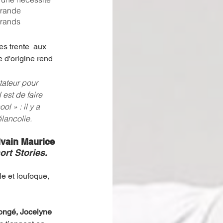
grande 
grands 
s trente  aux 
te d'origine rend 
tateur pour 
est de faire 
l » : il y a 
élancolie.
lvain Maurice
ort Stories.
e et loufoque, 
ongé, Jocelyne 