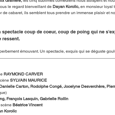
ix Gravière, 
les cinq sublimes comédiens nous attrapent et nou
ous le regard bienveillant de 
Dayan Korolic,
 en monsieur loyal t
 de cabaret, ils semblent tous prendre un immense plaisir et no
n spectacle coup de coeur, coup de poing qui ne s'ex
e ressent. 
uperbement émouvant. Un spectacle, exquis qui se déguste gou
e 
RAYMOND CARVER
scène 
SYLVAIN MAURICE
anielle Carton, Rodolphe Congé, Jocelyne Desverchère, Pierre
que)
ng, François Lasquin, Gabrielle Rollin
 scène 
Béatrice Vincent
n Korolic