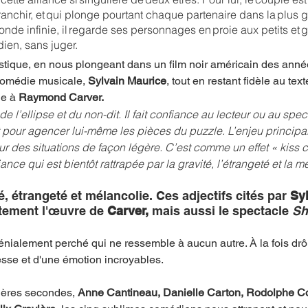
franchir, et qui plonge pourtant chaque partenaire dans la plus 
onde infinie, il regarde ses personnages en proie aux petits et 
ien, sans juger.
istique, en nous plongeant dans un film noir américain des année
comédie musicale, 
Sylvain Maurice
, tout en restant fidèle au tex
e à 
Raymond Carver.
e l’ellipse et du non-dit. Il fait confiance au lecteur ou au spec
 pour agencer lui-même les pièces du puzzle. L’enjeu principal 
ur des situations de façon légère. C’est comme un effet « kiss coo
nce qui est bientôt rattrapée par la gravité, l’étrangeté et la m
, étrangeté et mélancolie. Ces adjectifs cités par 
Sy
itement l'œuvre de
 Carver, 
mais aussi le spectacle 
Sh
nialement perché qui ne ressemble à aucun autre. À la fois drôl
sse et d'une émotion incroyables. 
ières secondes, 
Anne Cantineau, Danielle Carton, Rodolphe C