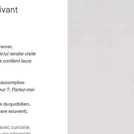
ivant
arver.
lui rendre visite 
s confient leurs 
s accomplies 
eur ?, Parlez-moi 
e du quotidien, 
are souvent). 
vec curiosité, 
t une nécessité 