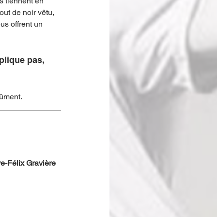
s tiennent en 
out de noir vêtu, 
us offrent un 
plique pas, 
lûment.
-Félix Gravière 