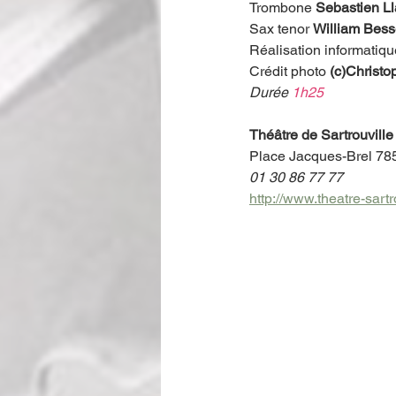
Trombone 
Sebastien Ll
Sax tenor 
William Bess
Réalisation informatiqu
Crédit photo 
(c)Christ
Durée 
1h25
Théâtre de Sartrouvill
Place Jacques-Brel 785
01 30 86 77 77
http://www.theatre-sartr