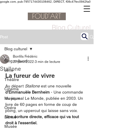
google.com, pub-7957174430108462, DIRECT, f08c47fec0942fa0
Blog Culturel
Post
Blog culturel
Bonfils Frédéric
Blog culturel
27 janv. 2022
3 min de lecture
Stallone
serie
La fureur de vivre
Théâtre
Au départ 
Stallone
 est une nouvelle 
Cinéma
d’Emmanuèle Bernheim 
- Une commande 
Musique
du journal Le Monde, publiée en 2003. Un 
livre de 60 pages en forme de coup de 
Opéra
poing, un uppercut qui laisse sans voix. 
Une écriture directe, efficace qui va tout 
Danse
droit à l’essentiel.  
Musée