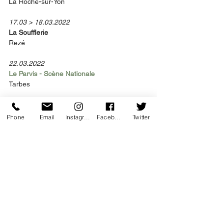
La Roche-sur-Yon 
17.03 > 18.03.2022 
La Soufflerie 
Rezé 
22.03.2022 
Le Parvis - Scène Nationale 
Tarbes 
24.03.2022 
CIRC
A
Phone
Email
Instagram
Facebook
Twitter
Auch 
29.03.2022 
Théâtre de Bressuire - Scènes de Territoire 
Bressuire 
01.04.2022 
Forum Jacques Prévert 
Carros 