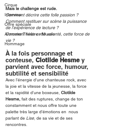
Cirque
Mais le challenge est rude.
Interview
Comment décrire cette folle passion ? 
Comment restituer sur scène la puissance 
Offre spéciale
de l’expérience de lecture ? 
Annuaire Théâtre - Musée
Comment livrer cette volonté, cette force de 
vie ? 
Hommage
À la fois personnage et 
conteuse, 
Clotilde Hesme
 y 
parvient avec force, humour, 
subtilité et sensibilité
Avec l’énergie d’une chanteuse rock, avec 
la joie et la vitesse de la jeunesse, la force 
et la rapidité d’une boxeuse, 
Clotilde 
Hesme, 
fait des ruptures, change de ton 
constamment et nous offre toute une 
palette très large d’émotions en  nous 
parlant de 
Lise
, de sa vie et de ses 
rencontres.  