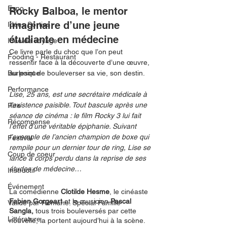
Expo
Rocky Balboa, le mentor 
imaginaire d’une jeune 
Idées Sorties
étudiante en médecine
Idée de voyage
Ce livre parle du choc que l’on peut 
Fooding - Restaurant
ressentir face à la découverte d’une œuvre, 
Burlesque
au point de bouleverser sa vie, son destin. 
Performance
Lise, 25 ans, est une secrétaire médicale à 
l’existence paisible. Tout bascule après une 
Rire
séance de cinéma : le film Rocky 3 lui fait 
Récompense
l’effet d’une véritable épiphanie. Suivant 
l’exemple de l’ancien champion de boxe qui 
Festival
rempile pour un dernier tour de ring, Lise se 
Coup de coeur
lance à corps perdu dans la reprise de ses 
études de médecine…
Instructif
Événement
La comédienne 
Clotilde Hesme
, le cinéaste 
Fabien Gorgeart 
et le musicien 
Pascal 
Validé par Romane. Spécial Famille
Sangla,
 tous trois bouleversés par cette 
Littérature
nouvelle, la portent aujourd’hui à la scène. 