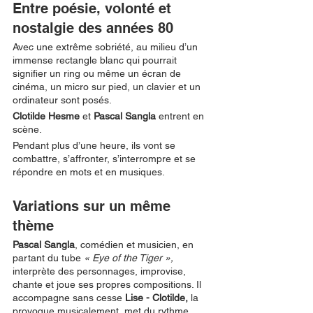
Entre poésie, volonté et 
nostalgie des années 80
Avec une extrême sobriété, au milieu d’un 
immense rectangle blanc qui pourrait 
signifier un ring ou même un écran de 
cinéma, un micro sur pied, un clavier et un 
ordinateur sont posés. 
Clotilde Hesme 
et 
Pascal Sangla 
entrent en 
scène. 
Pendant plus d’une heure, ils vont se 
combattre, s’affronter, s’interrompre et se 
répondre en mots et en musiques. 
Variations sur un même 
thème 
Pascal Sangla
, comédien et musicien, en 
partant du tube 
« Eye of the Tiger », 
interprète des personnages, improvise, 
chante et joue ses propres compositions. Il 
accompagne sans cesse 
Lise - Clotilde, 
la
provoque musicalement,
met du rythme, 