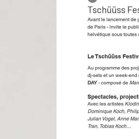
Tschüüss Fes
Avant le lancement de 
Performance
Rire
Réco
de Paris - invite le pub
helvétique sous toutes 
Événement
Validé par Romane
Le Tschüüss Festiva
Au programme des projec
Offre spéciale
Annuaire Théât
dj-sets et un week-end 
DAY
 - composé de 
Mar
Spectacles, projec
Avec les artistes 
Klodin
Dominique Koch, Philip
Julian Vogel, Anne Mari
Tran, Tobias Koch…