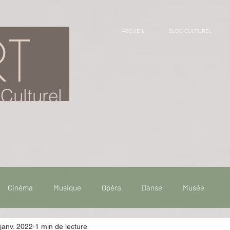
ACCUEIL
BLOG CULTUREL
Culturel
Cinéma
Musique
Opéra
Danse
Musée
janv. 2022
1 min de lecture
 de voyage
Fooding - Restaurant
Burlesque