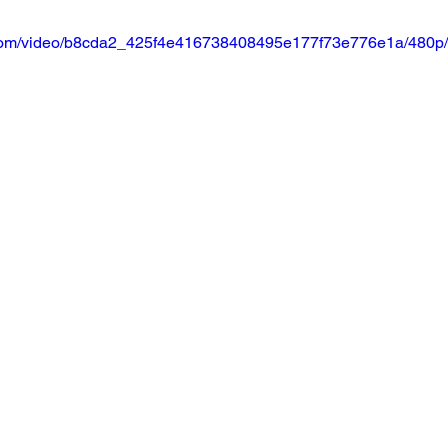
ic.com/video/b8cda2_425f4e416738408495e177f73e776e1a/480p/