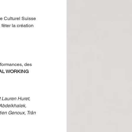
re Culturel Suisse 
fêter la création 
rformances, des 
AL WORKING 
 Lauren Huret, 
Abdelkhalek, 
tien Genoux, Trân 