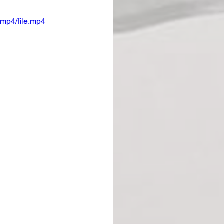
mp4/file.mp4