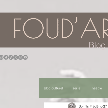
google.com, pub-7957174430108462, DIRECT, f08c47fec0942fa0
Blog 
Blog culturel
serie
Théâtre
Bonfils Frédéric
27 
Expo
Idées Sorties
Idée