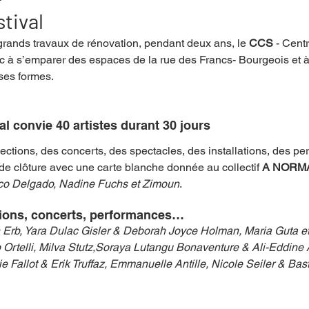
tival
grands travaux de rénovation, pendant deux ans, le 
CCS
 - Cent
mpense
Festival
Coup de coeur
Instructif
lic à s’emparer des espaces de la rue des Francs- Bourgeois et à 
ses formes. 
. Spécial Famille
Littérature
Cirque
Interview
l convie 40 artistes durant 30 jours
tions, des concerts, des spectacles, des installations, des pe
re - Musée
Hommage
de clôture avec une carte blanche donnée au collectif 
A NORM
co Delgado, Nadine Fuchs et Zimoun
.
tions, concerts, performances…
 Erb, Yara Dulac Gisler & Deborah Joyce Holman, Maria Guta et
 Ortelli, Milva Stutz,Soraya Lutangu Bonaventure & Ali-Eddine 
e Fallot & Erik Truffaz, Emmanuelle Antille, Nicole Seiler & Bas