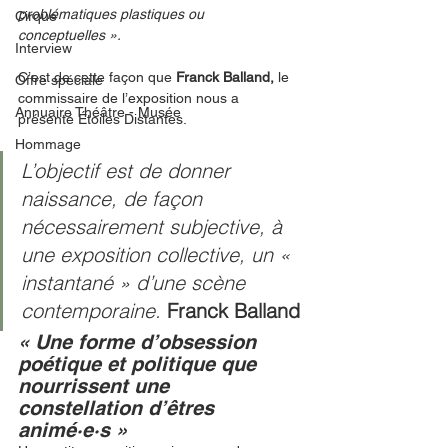
problématiques plastiques ou 
Cirque
conceptuelles ». 
Interview
C’est de cette façon que 
Franck Balland,
 le 
Offre spéciale
commissaire de l’exposition nous a 
Annuaire Théâtre - Musée
présenté Étoiles Distantes. 
Hommage
L’objectif est de donner 
naissance, de façon 
nécessairement subjective, à 
une exposition collective, un « 
instantané » d’une scène 
contemporaine. 
Franck Balland
« Une forme d’obsession 
poétique et politique que 
nourrissent une 
constellation d’êtres 
animé·e·s »