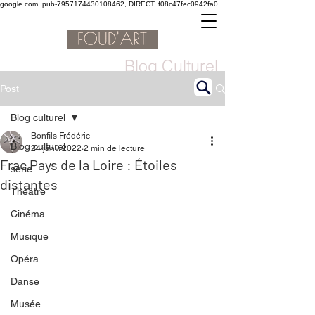
google.com, pub-7957174430108462, DIRECT, f08c47fec0942fa0
Blog Culturel
Post
Blog culturel
Bonfils Frédéric
Blog culturel
24 janv. 2022
2 min de lecture
Frac Pays de la Loire : Étoiles
serie
distantes
Théâtre
Cinéma
Musique
Opéra
Danse
Musée