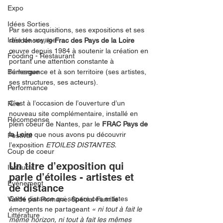
Expo
Idées Sorties
Par ses acquisitions, ses expositions et ses 
Idée de voyage
résidences, le 
Frac des Pays de la Loire
œuvre depuis 1984 à soutenir la création en 
Fooding - Restaurant
portant une attention constante à 
Burlesque
l’émergence et à son territoire (ses artistes, 
ses structures, ses acteurs). 
Performance
C’est à l’occasion de l’ouverture d’un 
Rire
nouveau site complémentaire, installé en 
Récompense
plein coeur de Nantes, par le 
FRAC Pays de 
la Loire 
que nous avons pu découvrir 
Festival
l’exposition 
ETOILES DISTANTES.
Coup de coeur
Un titre d’exposition qui 
Instructif
parle d’étoiles - artistes et 
Événement
de distance
Cette distance qui sépare ces artistes 
Validé par Romane. Spécial Famille
émergents ne partageant 
« ni tout à fait le 
Littérature
même horizon, ni tout à fait les mêmes 