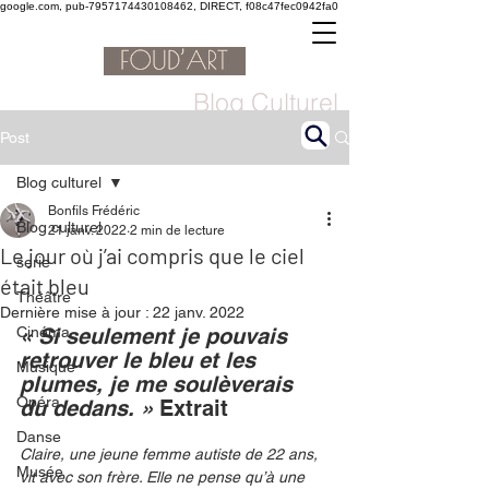
google.com, pub-7957174430108462, DIRECT, f08c47fec0942fa0
Blog Culturel
Post
Blog culturel
Bonfils Frédéric
Blog culturel
21 janv. 2022
2 min de lecture
Le jour où j’ai compris que le ciel
serie
était bleu
Théâtre
Dernière mise à jour :
22 janv. 2022
Cinéma
« Si seulement je pouvais 
retrouver le bleu et les 
Musique
plumes, je me soulèverais 
Opéra
du dedans. » 
Extrait
Danse
Claire, une jeune femme autiste de 22 ans, 
Musée
vit avec son frère. Elle ne pense qu’à une 