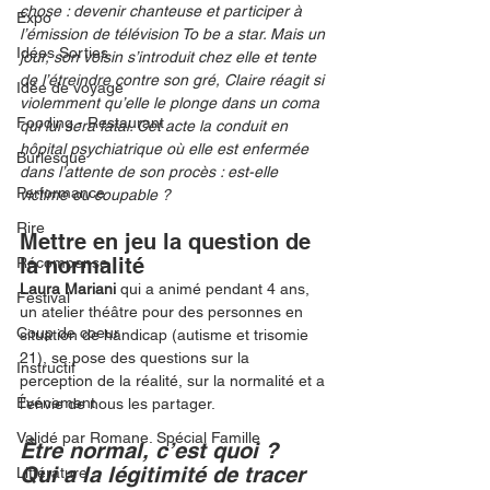
chose : devenir chanteuse et participer à 
Expo
l’émission de télévision To be a star. Mais un 
Idées Sorties
jour, son voisin s’introduit chez elle et tente 
de l’étreindre contre son gré, Claire réagit si 
Idée de voyage
violemment qu’elle le plonge dans un coma 
Fooding - Restaurant
qui lui sera fatal. Cet acte la conduit en 
hôpital psychiatrique où elle est enfermée 
Burlesque
dans l’attente de son procès : est-elle 
Performance
victime ou coupable ?
Rire
Mettre en jeu la question de 
la normalité
Récompense
Laura Mariani 
qui
a animé pendant 4 ans, 
Festival
un atelier théâtre pour des personnes en 
Coup de coeur
situation de handicap (autisme et trisomie 
21), se pose des questions sur la 
Instructif
perception de la réalité, sur la normalité et a 
Événement
l’envie de nous les partager. 
Validé par Romane. Spécial Famille
Être normal, c’est quoi ? 
Qui a la légitimité de tracer 
Littérature