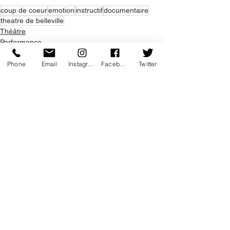
coup de coeur
emotion
instructif
documentaire
theatre de belleville
Théâtre
Performance
Instructif
Phone
Email
Instagram
Facebook
Twitter
Voir tout
Posts récents