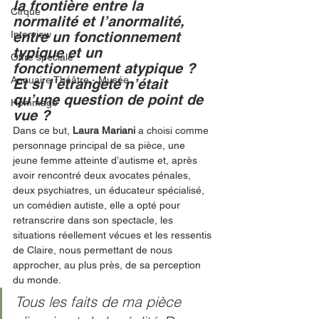
la frontière entre la 
Cirque
normalité et l’anormalité, 
Interview
entre un fonctionnement 
typique et un 
Offre spéciale
fonctionnement atypique ? 
Annuaire Théâtre - Musée
Et si l’étrangeté n’était 
qu’une question de point de 
Hommage
vue ?
Dans ce but,
 Laura Mariani
 a choisi comme 
personnage principal de sa pièce, une 
jeune femme atteinte d’autisme et, après 
avoir rencontré deux avocates pénales, 
deux psychiatres, un éducateur spécialisé, 
un comédien autiste, elle a opté pour 
retranscrire dans son spectacle, les 
situations réellement vécues et les ressentis 
de Claire, nous permettant de nous 
approcher, au plus près, de sa perception 
du monde.
Tous les faits de ma pièce 