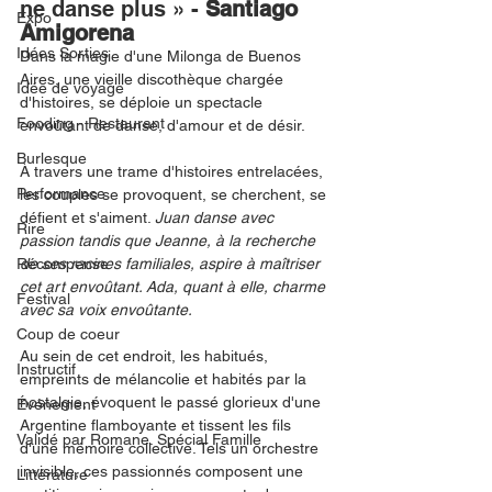
ne danse plus » - 
Santiago 
Expo
Amigorena
Idées Sorties
Dans la magie d'une Milonga de Buenos 
Aires, une vieille discothèque chargée 
Idée de voyage
d'histoires, se déploie un spectacle 
Fooding - Restaurant
envoûtant de danse, d'amour et de désir.
Burlesque
À travers une trame d'histoires entrelacées, 
Performance
les couples se provoquent, se cherchent, se 
défient et s'aiment. 
Juan danse avec 
Rire
passion tandis que Jeanne, à la recherche 
Récompense
de ses racines familiales, aspire à maîtriser 
cet art envoûtant. Ada, quant à elle, charme 
Festival
avec sa voix envoûtante.
Coup de coeur
Au sein de cet endroit, les habitués, 
Instructif
empreints de mélancolie et habités par la 
nostalgie, évoquent le passé glorieux d'une 
Événement
Argentine flamboyante et tissent les fils 
Validé par Romane. Spécial Famille
d'une mémoire collective. Tels un orchestre 
invisible, ces passionnés composent une 
Littérature