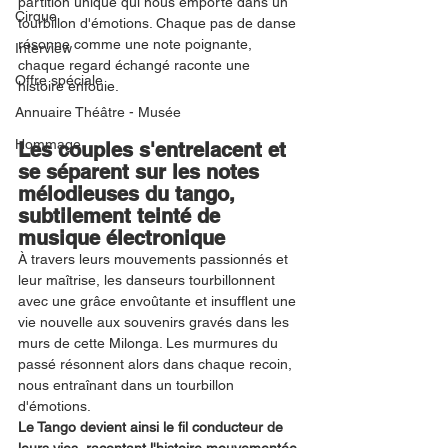
partition unique qui nous emporte dans un 
Cirque
tourbillon d'émotions. Chaque pas de danse 
résonne comme une note poignante, 
Interview
chaque regard échangé raconte une 
Offre spéciale
histoire enfouie.
Annuaire Théâtre - Musée
Hommage
Les couples s'entrelacent et 
se séparent sur les notes 
mélodieuses du tango, 
subtilement teinté de 
musique électronique
À travers leurs mouvements passionnés et 
leur maîtrise, les danseurs tourbillonnent 
avec une grâce envoûtante et insufflent une 
vie nouvelle aux souvenirs gravés dans les 
murs de cette Milonga. Les murmures du 
passé résonnent alors dans chaque recoin, 
nous entraînant dans un tourbillon 
d'émotions.
Le Tango devient ainsi le fil conducteur de 