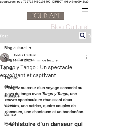
google.com, pub-7957174430108462, DIRECT, f08c47fec0942fa0
Blog Culturel
Post
Blog culturel
Bonfils Frédéric
Blog culturel
11 mai 2023
4 min de lecture
Tango y Tango : Un spectacle
serie
envoûtant et captivant
Théâtre
Cinéma
Plongez au cœur d'un voyage sensoriel au 
pays du tango avec 
Tango y Tango,
 une 
Musique
œuvre spectaculaire réunissant deux 
Opéra
acteurs, une actrice, quatre couples de 
danseurs, une chanteuse et un bandonéon.
Danse
« L’histoire d'un danseur qui 
Musée