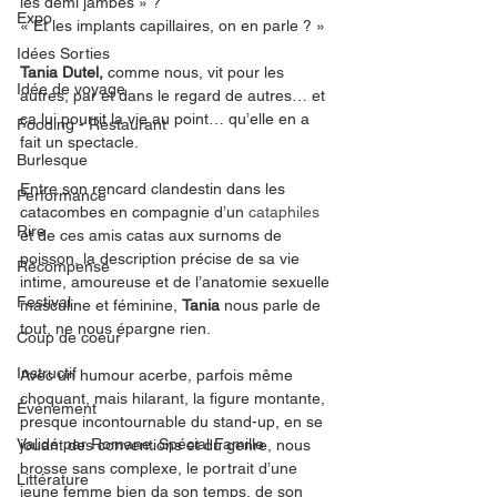
les demi jambes » ?
Expo
« Et les implants capillaires, on en parle ? » 
Idées Sorties
Tania Dutel,
 comme nous, vit pour les 
Idée de voyage
autres, par et dans le regard de autres… et 
ça lui pourrit la vie au point… qu’elle en a 
Fooding - Restaurant
fait un spectacle.
Burlesque
Entre son rencard clandestin dans les 
Performance
catacombes en compagnie d’un 
cataphiles
Rire
et de ces amis catas aux surnoms de 
poisson, la description précise de sa vie 
Récompense
intime, amoureuse et de l’anatomie sexuelle 
Festival
masculine et féminine, 
Tania
 nous parle de 
tout, ne nous épargne rien.
Coup de coeur
Instructif
Avec un humour acerbe, parfois même 
choquant, mais hilarant, la figure montante, 
Événement
presque incontournable du stand-up, en se 
Validé par Romane. Spécial Famille
jouant des conventions et du genre, nous 
brosse sans complexe, le portrait d’une 
Littérature
jeune femme bien da son temps, de son 