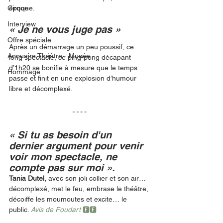
Cirque
époque. 
Interview
« Je ne vous juge pas » 
Offre spéciale
Après un démarrage un peu poussif, ce 
Annuaire Théâtre - Musée
long spectacle, ce ping-pong décapant 
d’1h20 se bonifie à mesure que le temps 
Hommage
passe et finit en une explosion d’humour 
libre et décomplexé.
« Si tu as besoin d'un 
dernier argument pour venir 
voir mon spectacle, ne 
compte pas sur moi ».
Tania Dutel,
 avec son joli collier et son air…
décomplexé, met le feu, embrase le théâtre, 
décoiffe les moumoutes et excite… le 
public. 
Avis de Foudart 
🅵🅵