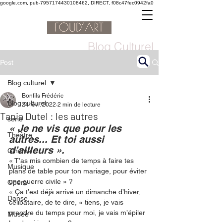
google.com, pub-7957174430108462, DIRECT, f08c47fec0942fa0
Blog Culturel
Post
Blog culturel
Bonfils Frédéric
Blog culturel
24 févr. 2022
2 min de lecture
Tania Dutel : les autres
serie
« Je ne vis que pour les 
Théâtre
autres... Et toi aussi 
d’ailleurs ». 
Cinéma
« T’as mis combien de temps à faire tes 
Musique
plans de table pour ton mariage, pour éviter 
une guerre civile » ?
Opéra
« Ça t’est déjà arrivé un dimanche d’hiver, 
Danse
célibataire, de te dire, « tiens, je vais 
prendre du temps pour moi, je vais m’épiler 
Musée