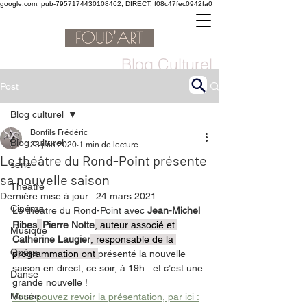
google.com, pub-7957174430108462, DIRECT, f08c47fec0942fa0
Blog Culturel
Post
Blog culturel
Bonfils Frédéric
Blog culturel
23 juin 2020
1 min de lecture
Le théâtre du Rond-Point présente
serie
sa nouvelle saison
Théâtre
Dernière mise à jour :
24 mars 2021
Cinéma
Le théâtre du Rond-Point avec 
Jean-Michel 
Ribes
, 
Pierre Notte
, auteur associé et 
Musique
Catherine Laugier
, responsable de la 
Opéra
programmation ont 
présenté la nouvelle 
saison en direct, ce soir, à 19h...et c’est une 
Danse
grande nouvelle ! 
Musée
Vous pouvez revoir la présentation, par ici :