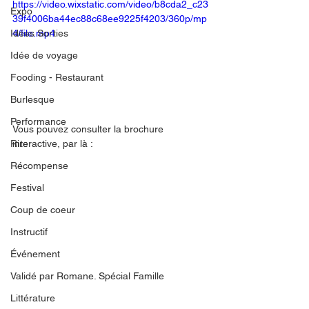
https://video.wixstatic.com/video/b8cda2_c23
Expo
39f4006ba44ec88c68ee9225f4203/360p/mp
Idées Sorties
4/file.mp4
Idée de voyage
Fooding - Restaurant
Burlesque
Performance
Vous pouvez consulter la brochure 
interactive, par là :
Rire
Récompense
Festival
Coup de coeur
Instructif
Événement
Validé par Romane. Spécial Famille
Littérature