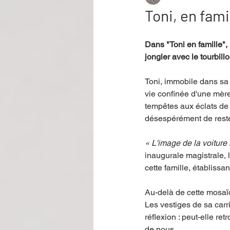
Toni, en fami
Performance
Rire
Réco
Dans "Toni en famille",
jongler avec le tourbil
Événement
Validé par Romane
Toni, immobile dans sa 
vie confinée d'une mère
tempêtes aux éclats de 
désespérément de rester
Offre spéciale
Annuaire Théât
« L'image de la voiture 
inaugurale magistrale, 
cette famille, établissant
Au-delà de cette mosaïqu
Les vestiges de sa carr
réflexion : peut-elle r
de nous.