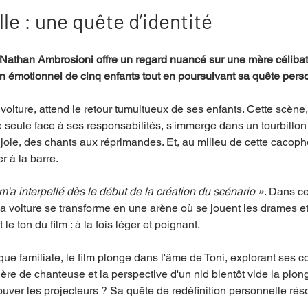
lle : une quête d’identité
mpense
Festival
Coup de coeur
Instructif
 Nathan Ambrosioni offre un regard nuancé sur une mère célibata
lon émotionnel de cinq enfants tout en poursuivant sa quête pers
. Spécial Famille
Littérature
Cirque
Interview
voiture, attend le retour tumultueux de ses enfants. Cette scène,
 seule face à ses responsabilités, s'immerge dans un tourbillon
joie, des chants aux réprimandes. Et, au milieu de cette cacoph
 à la barre.
re - Musée
Hommage
m'a interpellé dès le début de la création du scénario »
. Dans ce
la voiture se transforme en une arène où se jouent les drames et 
 le ton du film : à la fois léger et poignant.
e familiale, le film plonge dans l'âme de Toni, explorant ses conf
ière de chanteuse et la perspective d'un nid bientôt vide la plo
etrouver les projecteurs ? Sa quête de redéfinition personnelle r