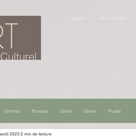
ACCUEIL
BLOG CULTUREL
Culturel
Cinéma
Musique
Opéra
Danse
Musée
 août 2023
2 min de lecture
 de voyage
Fooding - Restaurant
Burlesque