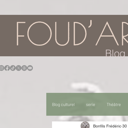
google.com, pub-7957174430108462, DIRECT, f08c47fec0942fa0
Blog 
Blog culturel
serie
Théâtre
Bonfils Frédéric
30
Expo
Idées Sorties
Idée