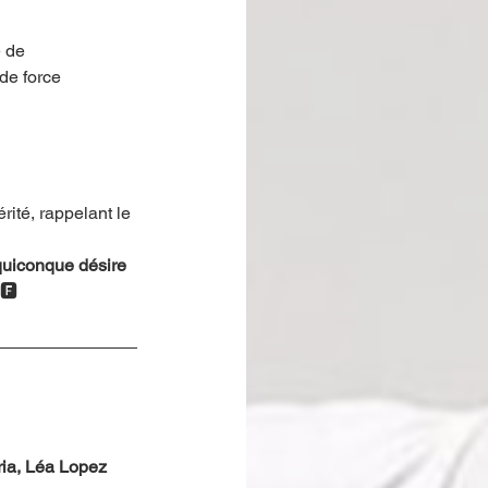
e de 
de force 
rité, rappelant le 
quiconque désire 
🅵
ria, Léa Lopez