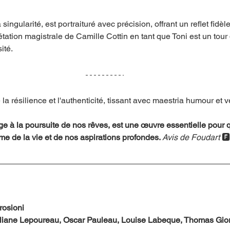
ingularité, est portraituré avec précision, offrant un reflet fidèl
étation magistrale de Camille Cottin en tant que Toni est un tour 
ité.
 la résilience et l'authenticité, tissant avec maestria humour et vé
e à la poursuite de nos rêves, est une œuvre essentielle pour 
e de la vie et de nos aspirations profondes. 
Avis de Foudart
 
osioni 
Juliane Lepoureau, Oscar Pauleau, Louise Labeque, Thomas Gio