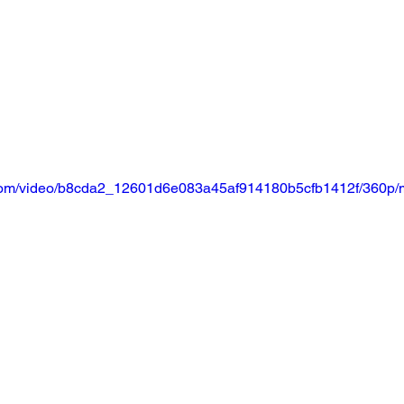
ic.com/video/b8cda2_12601d6e083a45af914180b5cfb1412f/360p/