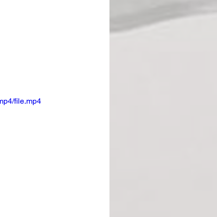
mp4/file.mp4