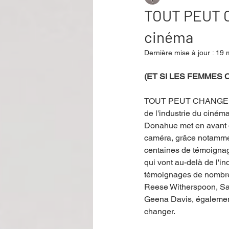
TOUT PEUT C
cinéma
Performance
Rire
Réco
Dernière mise à jour :
19 
(ET SI LES FEMMES
Événement
Validé par Romane
TOUT PEUT CHANGER, es
de l'industrie du ciném
Offre spéciale
Annuaire Théât
Donahue met en avant d
caméra, grâce notammen
centaines de témoignage
qui vont au-delà de l'in
témoignages de nombreu
Reese Witherspoon, Sa
Geena Davis, également 
changer. 