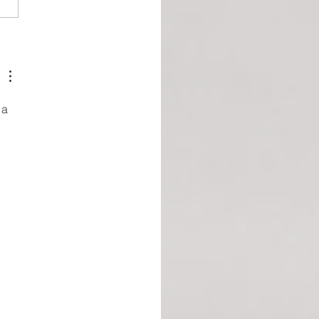
royaume pour un poney :
-test jubilatoire d’un
re qui refuse de rester
 a 