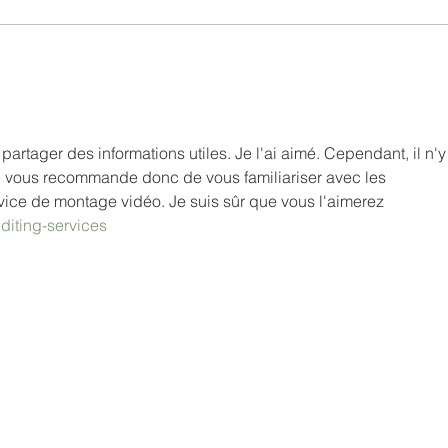
Le Ring de Katharsy : Une
Mon 
dystopie hybride et
crash
percutante
théât
sage
partager des informations utiles. Je l'ai aimé. Cependant, il n'y
 je vous recommande donc de vous familiariser avec les 
rvice de montage vidéo. Je suis sûr que vous l'aimerez
editing-services