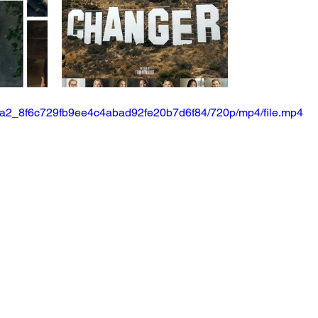
b8cda2_8f6c729fb9ee4c4abad92fe20b7d6f84/720p/mp4/file.mp4