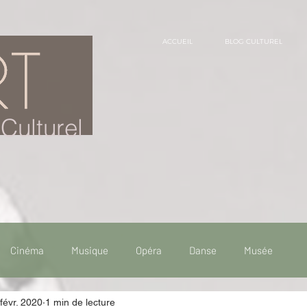
ACCUEIL
BLOG CULTUREL
Culturel
Cinéma
Musique
Opéra
Danse
Musée
févr. 2020
1 min de lecture
 de voyage
Fooding - Restaurant
Burlesque