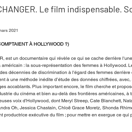
HANGER. Le film indispensable. So
mpense
Festival
Coup de coeur
Instructif
mars 2021
 COMPTAIENT À HOLLYWOOD ?)
. Spécial Famille
Littérature
Cirque
Interview
t un documentaire qui révèle ce qui se cache derrière l'une 
a américain : la sous-représentation des femmes à Hollywood. Le
re - Musée
Hommage
es décennies de discrimination à l'égard des femmes derrière e
t à une méthode inédite d’étude des données chiffrées, avec, à
s accablants. Plus important encore, le film cherche et propos
dustrie du cinéma et bien au-delà des frontières américaines, à t
ses voix d'Hollywood, dont Meryl Streep, Cate Blanchett, Nata
ndra Oh, Jessica Chastain, Chloë Grace Moretz, Shonda Rhime
productrice exécutive du film ; pour mettre en exergue ce qui pe