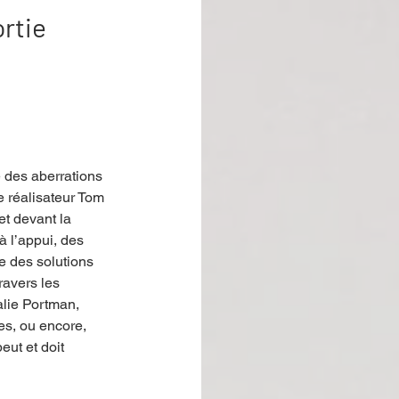
rtie
des aberrations 
 réalisateur Tom 
t devant la 
 l’appui, des 
e des solutions 
ravers les 
lie Portman, 
s, ou encore, 
ut et doit 