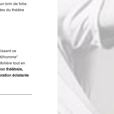
 brin de folie. 
des du théâtre 
issant ce 
ntilhomme" 
lière tout en 
on théâtrale, 
ration éclatante 