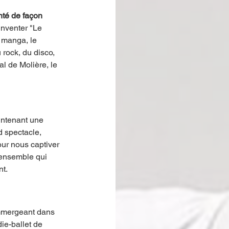
nté de façon 
inventer "Le 
 manga, le 
rock, du disco, 
l de Molière, le 
intenant une 
d spectacle, 
ur nous captiver 
 ensemble qui 
nt.
mmergeant dans 
ie-ballet de 