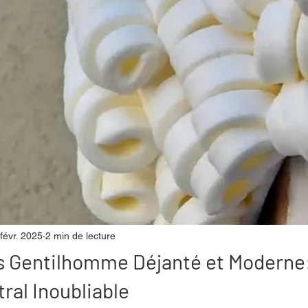
mpense
Festival
Coup de coeur
Instructif
. Spécial Famille
Littérature
Cirque
Interview
re - Musée
Hommage
févr. 2025
2 min de lecture
s Gentilhomme Déjanté et Moderne
ral Inoubliable