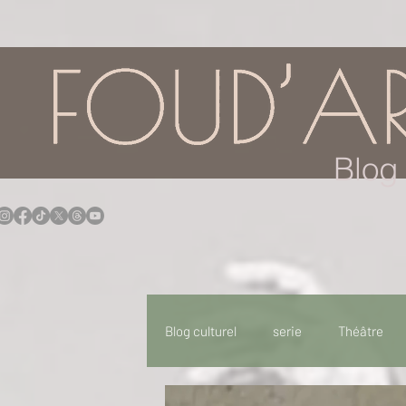
google.com, pub-7957174430108462, DIRECT, f08c47fec0942fa0
Blog 
Blog culturel
serie
Théâtre
Expo
Idées Sorties
Idée