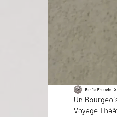
Performance
Rire
Réco
Événement
Validé par Romane
Offre spéciale
Annuaire Théât
Bonfils Frédéric
10 
Un Bourgeoi
Voyage Théât