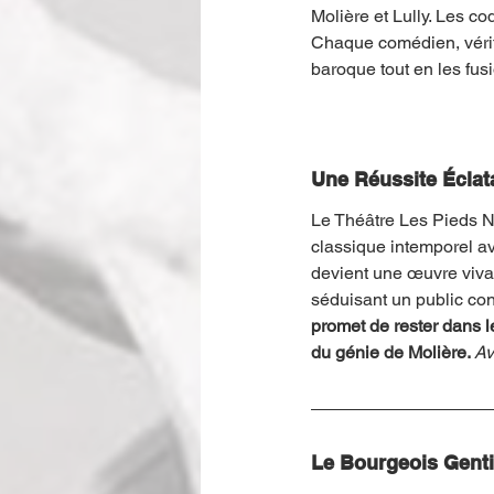
Molière et Lully. Les c
Chaque comédien, vérita
baroque tout en les fu
Une Réussite Éclat
Le Théâtre Les Pieds Nu
classique intemporel av
devient une œuvre viva
séduisant un public co
promet de rester dans 
du génie de Molière. 
Av
Le Bourgeois Gen