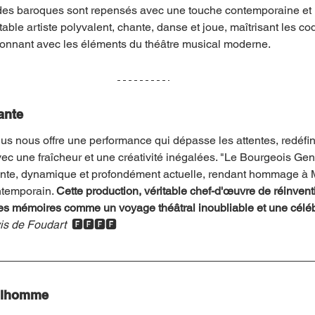
odes baroques sont repensés avec une touche contemporaine et un
ble artiste polyvalent, chante, danse et joue, maîtrisant les co
sionnant avec les éléments du théâtre musical moderne.
ante
s nous offre une performance qui dépasse les attentes, redéfin
ec une fraîcheur et une créativité inégalées. "Le Bourgeois Ge
nte, dynamique et profondément actuelle, rendant hommage à Mo
ntemporain. 
Cette production, véritable chef-d'œuvre de réinventi
les mémoires comme un voyage théâtral inoubliable et une céléb
is de Foudart  
🅵🅵🅵🅵
tilhomme