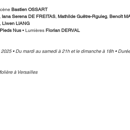
scène 
Bastien OSSART
, 
Iana Serena DE FREITAS
, 
Mathilde Guêtre-Rguieg
, 
Benoît M
, 
Liwen LIANG
 Pieds Nus
 • Lumières 
Florian DERVAL
 2025 • Du mardi au samedi à 21h et le dimanche à 18h • Durée 
lière à Versailles