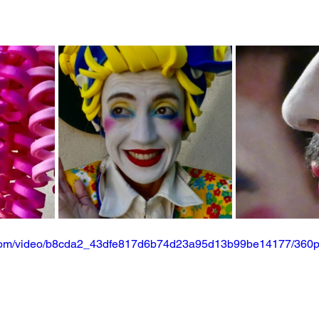
ic.com/video/b8cda2_43dfe817d6b74d23a95d13b99be14177/360p