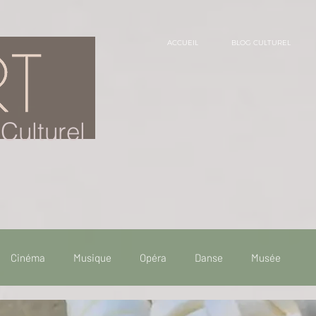
ACCUEIL
BLOG CULTUREL
Culturel
Cinéma
Musique
Opéra
Danse
Musée
 de voyage
Fooding - Restaurant
Burlesque