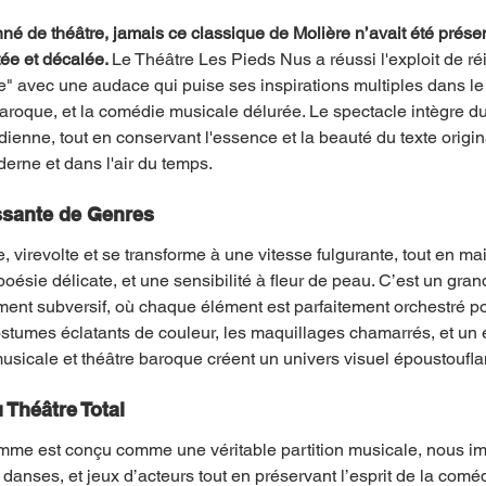
é de théâtre, jamais ce classique de Molière n’avait été prése
tée et décalée. 
Le Théâtre Les Pieds Nus a réussi l'exploit de ré
 avec une audace qui puise ses inspirations multiples dans le
aroque, et la comédie musicale délurée. Le spectacle intègre du 
ienne, tout en conservant l'essence et la beauté du texte origina
erne et dans l'air du temps.
ssante de Genres
, virevolte et se transforme à une vitesse fulgurante, tout en ma
oésie délicate, et une sensibilité à fleur de peau. C’est un gran
ment subversif, où chaque élément est parfaitement orchestré po
costumes éclatants de couleur, les maquillages chamarrés, et un
sicale et théâtre baroque créent un univers visuel époustoufla
 Théâtre Total
mme est conçu comme une véritable partition musicale, nous i
 danses, et jeux d’acteurs tout en préservant l’esprit de la coméd