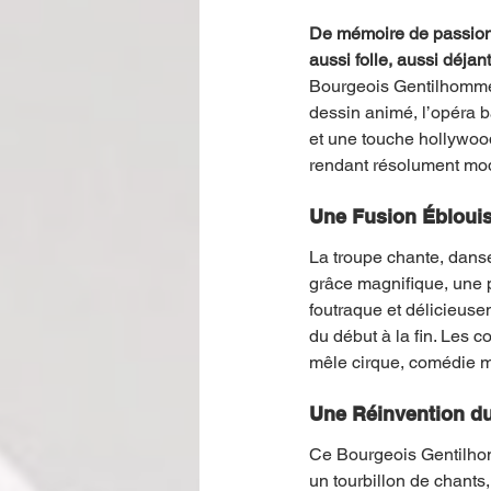
De mémoire de passionn
aussi folle, aussi déjan
Bourgeois Gentilhomme"
dessin animé, l’opéra b
et une touche hollywood
rendant résolument mod
Une Fusion Ébloui
La troupe chante, danse
grâce magnifique, une p
foutraque et délicieuse
du début à la fin. Les 
mêle cirque, comédie mu
Une Réinvention du
Ce Bourgeois Gentilho
un tourbillon de chants,