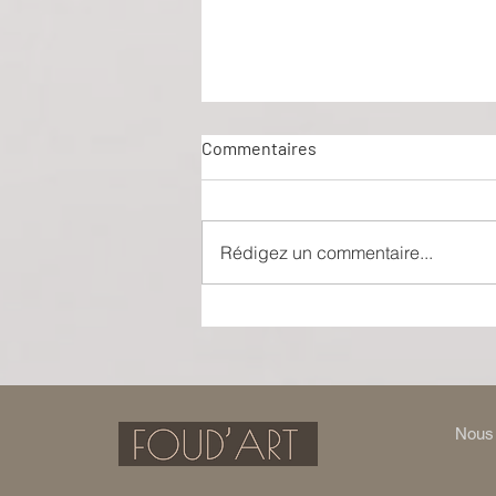
Commentaires
Rédigez un commentaire...
Nuit d’ivresse : Julie Ferrier
transforme le classique de
Balasko en vertige
bouleversant
Nous 