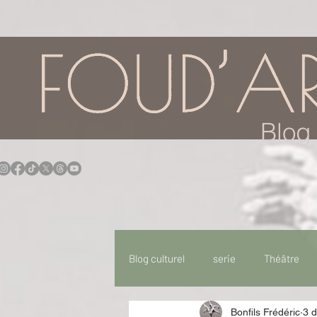
google.com, pub-7957174430108462, DIRECT, f08c47fec0942fa0
Blog 
Blog culturel
serie
Théâtre
Bonfils Frédéric
3 
Expo
Idées Sorties
Idée