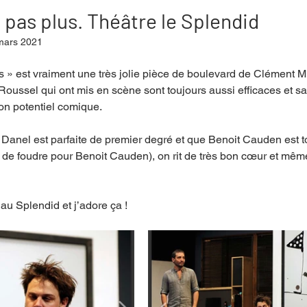
pas plus. Théâtre le Splendid
mars 2021
mpense
Festival
Coup de coeur
Instructif
» est vraiment une très jolie pièce de boulevard de Clément Mi
Roussel qui ont mis en scène sont toujours aussi efficaces et sa
on potentiel comique.
. Spécial Famille
Littérature
Cirque
Interview
 Danel est parfaite de premier degré et que Benoit Cauden est t
up de foudre pour Benoit Cauden), on rit de très bon cœur et mêm
re - Musée
Hommage
u Splendid et j’adore ça ! 