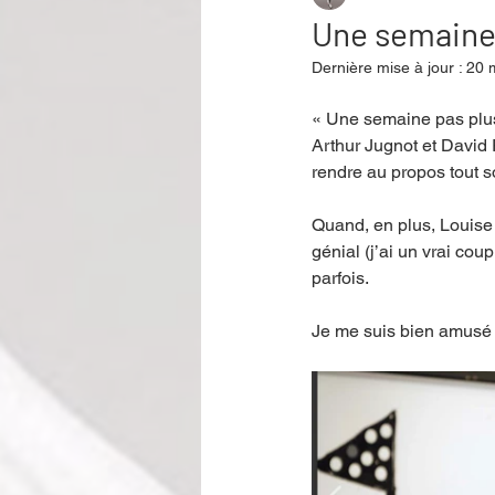
Une semaine 
Dernière mise à jour :
20 
Performance
Rire
Réco
« Une semaine pas plus 
Arthur Jugnot et David 
rendre au propos tout s
Événement
Validé par Romane
Quand, en plus, Louise
génial (j’ai un vrai co
Offre spéciale
Annuaire Théât
parfois. 
Je me suis bien amusé a