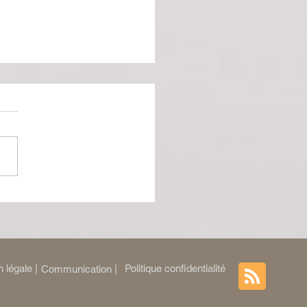
royaume pour un poney :
-test jubilatoire d’un
re qui refuse de rester
 légale |
Politique confidentialité
Communication |