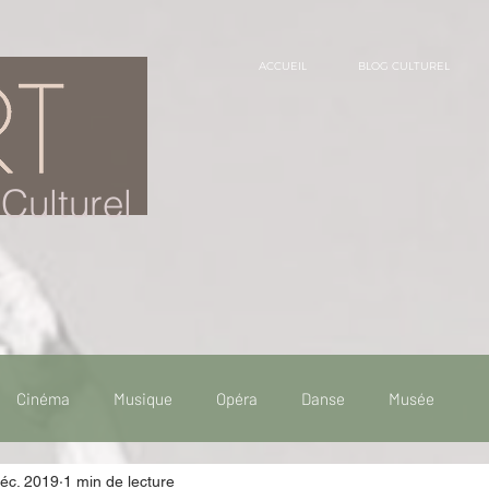
ACCUEIL
BLOG CULTUREL
Culturel
Cinéma
Musique
Opéra
Danse
Musée
déc. 2019
1 min de lecture
 de voyage
Fooding - Restaurant
Burlesque