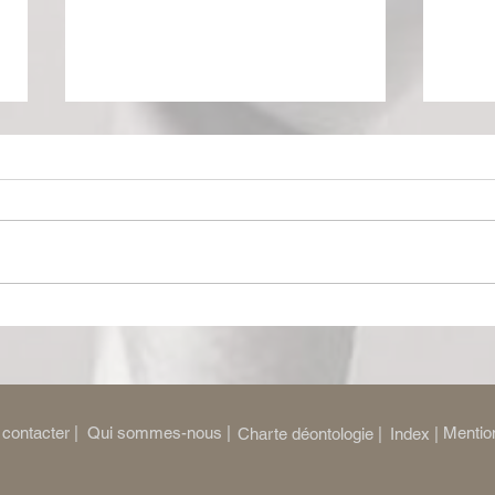
Le Ring de Katharsy : Une
Mon 
dystopie hybride et
crash
percutante
théât
sage
contacter |
Qui sommes-nous |
Mention
Charte déontologie |
Index |