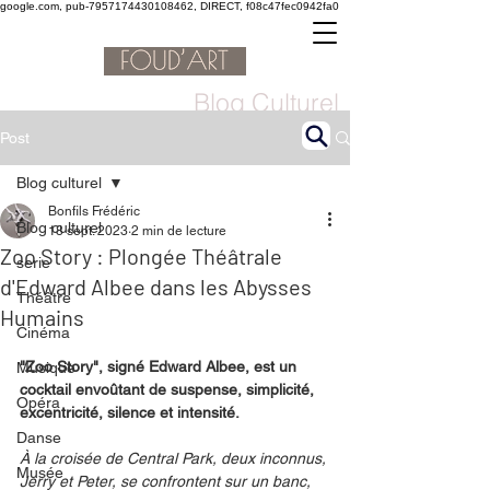
google.com, pub-7957174430108462, DIRECT, f08c47fec0942fa0
Blog Culturel
Post
Blog culturel
Bonfils Frédéric
Blog culturel
18 sept. 2023
2 min de lecture
Zoo Story : Plongée Théâtrale
serie
d'Edward Albee dans les Abysses
Théâtre
Humains
Cinéma
"Zoo Story", signé Edward Albee, est un 
Musique
cocktail envoûtant de suspense, simplicité, 
Opéra
excentricité, silence et intensité.
Danse
À la croisée de Central Park, deux inconnus, 
Musée
Jerry et Peter, se confrontent sur un banc, 