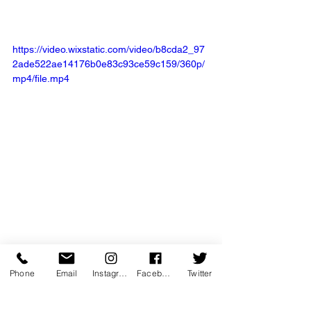
https://video.wixstatic.com/video/b8cda2_97
2ade522ae14176b0e83c93ce59c159/360p/
mp4/file.mp4
Phone
Email
Instagram
Facebook
Twitter