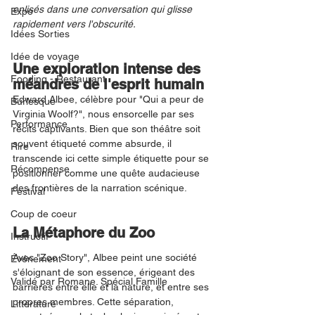
enlisés dans une conversation qui glisse 
Expo
rapidement vers l'obscurité.
Idées Sorties
Idée de voyage
Une exploration intense des 
Fooding - Restaurant
méandres de l'esprit humain
Edward Albee, célèbre pour "Qui a peur de 
Burlesque
Virginia Woolf?", nous ensorcelle par ses 
Performance
récits captivants. Bien que son théâtre soit 
souvent étiqueté comme absurde, il 
Rire
transcende ici cette simple étiquette pour se 
Récompense
positionner comme une quête audacieuse 
des frontières de la narration scénique.
Festival
Coup de coeur
La Métaphore du Zoo
Instructif
Avec "Zoo Story", Albee peint une société 
Événement
s'éloignant de son essence, érigeant des 
Validé par Romane. Spécial Famille
barrières entre elle et la nature, et entre ses 
propres membres. Cette séparation, 
Littérature