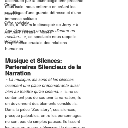
accentuée par la technologie omniprésente, 
Cirque
nous isole, nous enferme en créant les 
conditions d’une grande détresse et d’une 
Interview
immense solitude.
Offre spéciale
Mais, à travers le désespoir de Jerry
 « Il 
faut bien trouver un moyen d’entrer en 
Annuaire Théâtre - Musée
relation… »
, ce spectacle nous rappelle 
Hommage
l'importance cruciale des relations 
humaines.
Musique et Silences: 
Partenaires Silencieux de la 
Narration
« La musique, les sons et les silences 
occupent une place prépondérante aussi 
bien au théâtre qu'au cinéma. »
 Ils ne se 
contentent pas de soutenir la narration, ils 
en deviennent des éléments constitutifs. 
Dans la pièce "Zoo story", ces silences, 
presque palpables, entre les personnages 
ne sont pas de simples pauses. Ils tissent 
les liens entre eux, définissant la dynamique 