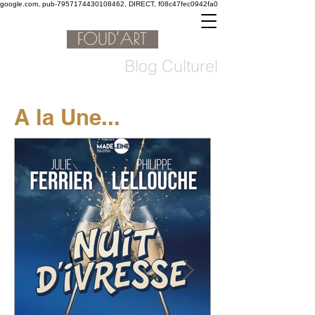
google.com, pub-7957174430108462, DIRECT, f08c47fec0942fa0
Blog Culturel
A la Une...