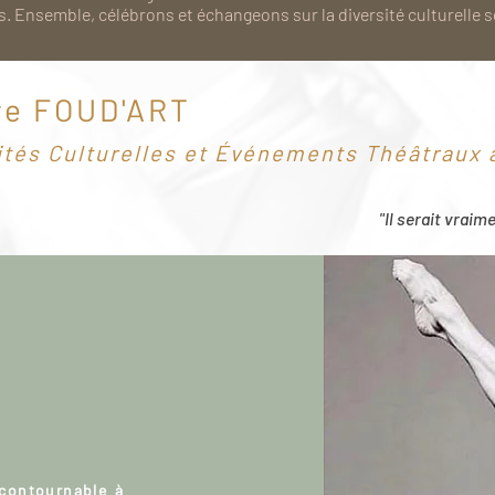
. Ensemble, célébrons et échangeons sur la diversité culturelle 
re FOUD'ART
ités Culturelles et Événements Théâtraux à
"Il serait vraim
ncontournable à