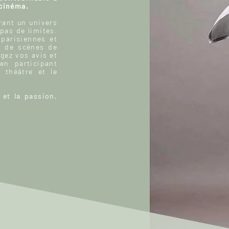
 cinéma.
ant un univers
 pas de limites.
 parisiennes et
, de scènes de
gez vos avis et
n participant
 théâtre et le
 et la passion,