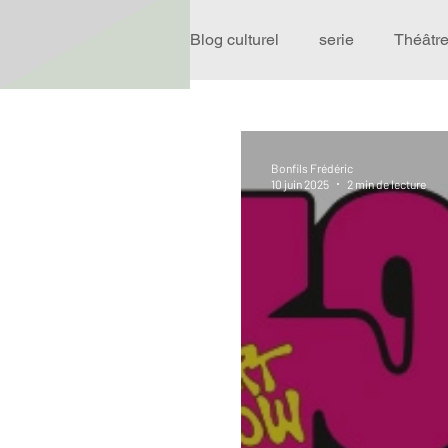
Blog culturel
serie
Théâtr
Expo
Idées Sorties
Bonfils Frédéric
10 juin 2025
2 min de lecture
Performance
Rire
R
Événement
Validé par R
Offre spéciale
Annuaire T