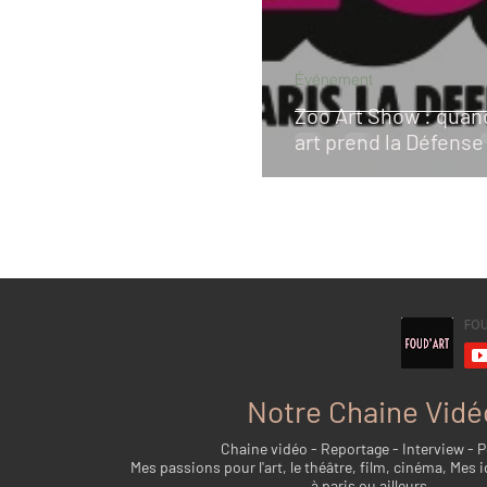
Événement
Zoo Art Show : quand
art prend la Défense
Notre Chaine Vidé
Chaine vidéo - Reportage - Interview - 
Mes passions pour l'art, le théâtre, film, cinéma, Mes i
à paris ou ailleurs...