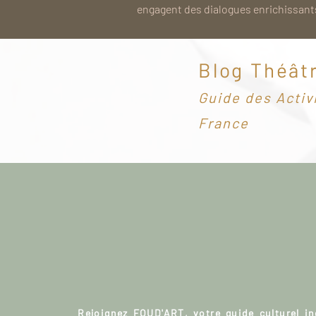
engagent des dialogues enrichissants
Blog Théât
G
uide des Activ
France
Rejoignez FOUD'ART, votre guide culturel i