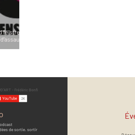
 le street-
 d’assaut
o
Év
Podcast
dées de sortie. sortir
Décou