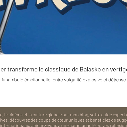
rrier transforme le classique de Balasko en verti
n funambule émotionnelle, entre vulgarité explosive et détress
, le cinéma et la culture globale sur mon blog, votre guide expert 
isives, découvrez des coups de cœur uniques et bénéficiez de sugg
als internationaux. Joignez-vous à une communauté où vos réflexions