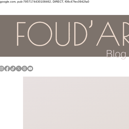
google.com, pub-7957174430108462, DIRECT, f08c47fec0942fa0
Blog 