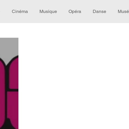
e
Cinéma
Musique
Opéra
Danse
Musé
Idée de voyage
Fooding - Restaurant
Burlesque
écompense
Festival
Coup de coeur
Instructif
omane. Spécial Famille
Littérature
Cirque
Intervi
héâtre - Musée
Hommage