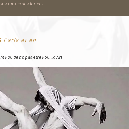
sous toutes ses formes !
 Paris et en
ent Fou de n’a pas être Fou…d’Art"