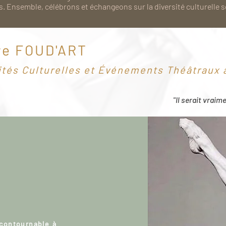
. Ensemble, célébrons et échangeons sur la diversité culturelle 
re FOUD'ART
ités Culturelles et Événements Théâtraux à
"Il serait vraim
ncontournable à