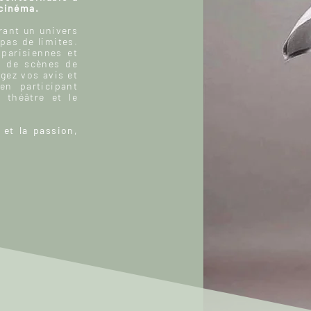
 cinéma.
ant un univers
 pas de limites.
 parisiennes et
, de scènes de
gez vos avis et
n participant
 théâtre et le
 et la passion,