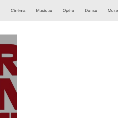
e
Cinéma
Musique
Opéra
Danse
Musé
Idée de voyage
Fooding - Restaurant
Burlesque
écompense
Festival
Coup de coeur
Instructif
omane. Spécial Famille
Littérature
Cirque
Intervi
héâtre - Musée
Hommage