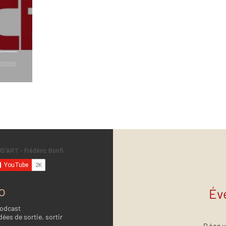
o
Év
Podcast
dées de sortie. sortir
Décou