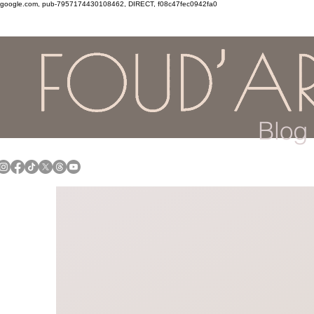
google.com, pub-7957174430108462, DIRECT, f08c47fec0942fa0
Blog 