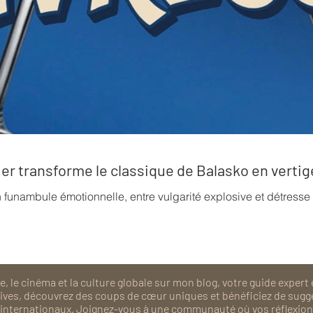
rrier transforme le classique de Balasko en verti
n funambule émotionnelle, entre vulgarité explosive et détress
, le cinéma et la culture globale sur mon blog, votre guide expert 
isives, découvrez des coups de cœur uniques et bénéficiez de sugg
als internationaux. Joignez-vous à une communauté où vos réflexions