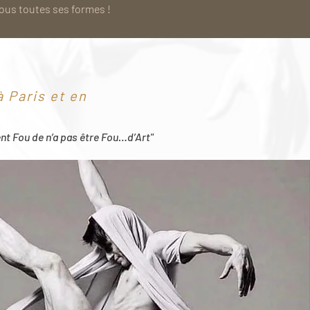
sous toutes ses formes !
 Paris et en
ent Fou de n’a pas être Fou…d’Art"