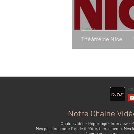
Théâtre
Théâtre de Nice
Notre Chaine Vidé
Chaine vidéo - Reportage - Interview - 
Mes passions pour l'art, le théâtre, film, cinéma, Mes i
à paris ou ailleurs...