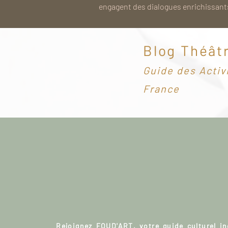
engagent des dialogues enrichissants
Blog Théât
G
uide des Activ
France
Rejoignez FOUD'ART, votre guide culturel i