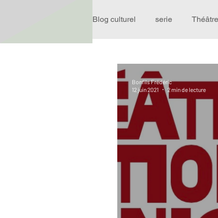
Blog culturel
serie
Théâtr
Expo
Idées Sorties
Bonfils Frédéric
12 juin 2021
2 min de lecture
Performance
Rire
R
Événement
Validé par R
Offre spéciale
Annuaire T