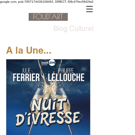
google.com, pub-7957174430108462, DIRECT, f08c47fec0942fa0
Blog Culturel
A la Une...