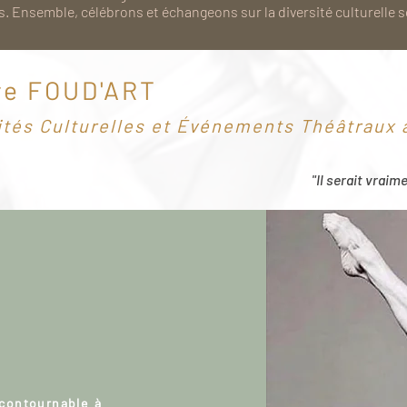
. Ensemble, célébrons et échangeons sur la diversité culturelle 
re FOUD'ART
ités Culturelles et Événements Théâtraux à
"Il serait vraim
ncontournable à