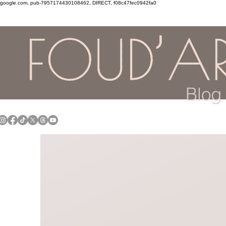
google.com, pub-7957174430108462, DIRECT, f08c47fec0942fa0
Blog 