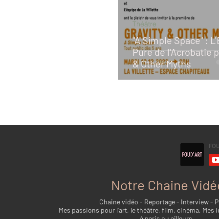
Théâtre
"A Simple Space" : L
Pure de l'Acrobatie p
& Other Myths
Notre Chaine Vidé
Chaine vidéo - Reportage - Interview - 
Mes passions pour l'art, le théâtre, film, cinéma, Mes i
à paris ou ailleurs...