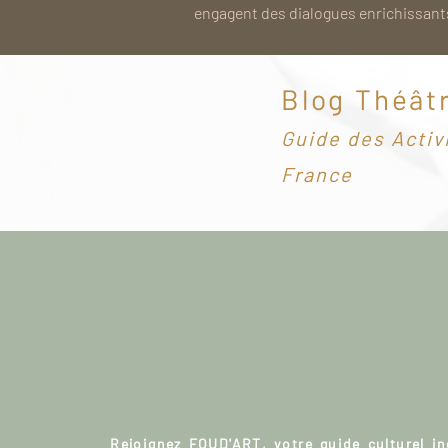
engagent des dialogues enrichissants
Blog Théât
G
uide des Activ
France
Rejoignez FOUD'ART, votre guide culturel i