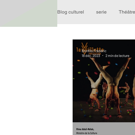
Blog culturel
serie
Théâtr
Expo
Idées Sorties
Bonfils Frédéric
18 déc. 2023
2 min de lecture
Performance
Rire
R
Événement
Validé par R
Offre spéciale
Annuaire T