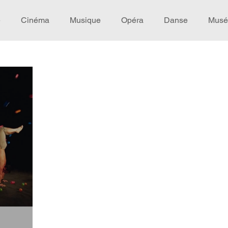
e
Cinéma
Musique
Opéra
Danse
Musé
Idée de voyage
Fooding - Restaurant
Burlesque
écompense
Festival
Coup de coeur
Instructif
omane. Spécial Famille
Littérature
Cirque
Intervi
héâtre - Musée
Hommage