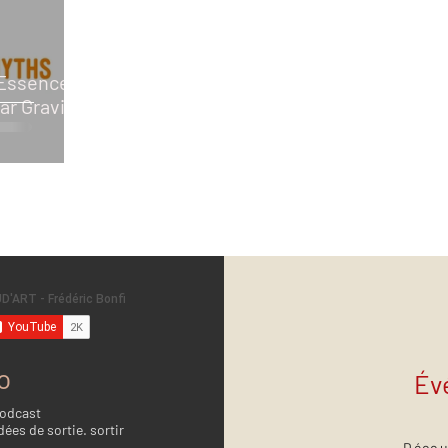
'Essence
ar Gravity
o
Év
Podcast
dées de sortie. sortir
Décou