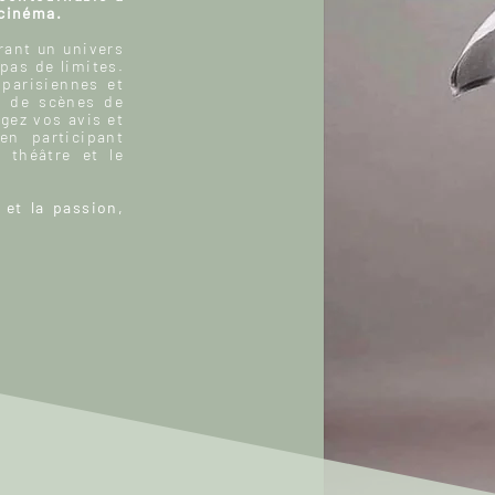
 cinéma.
ant un univers
 pas de limites.
 parisiennes et
, de scènes de
gez vos avis et
n participant
 théâtre et le
 et la passion,