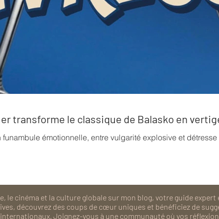
rrier transforme le classique de Balasko en verti
n funambule émotionnelle, entre vulgarité explosive et détress
, le cinéma et la culture globale sur mon blog, votre guide expert 
isives, découvrez des coups de cœur uniques et bénéficiez de sugg
als internationaux. Joignez-vous à une communauté où vos réflexions