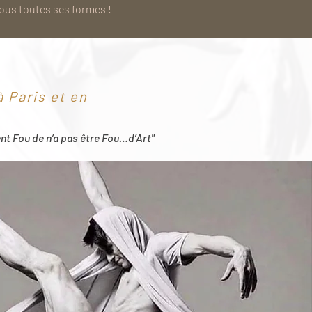
sous toutes ses formes !
 Paris et en
ent Fou de n’a pas être Fou…d’Art"