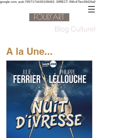
google.com, pub-7957174430108462, DIRECT, f08c47fec0942fa0
Blog Culturel
A la Une...