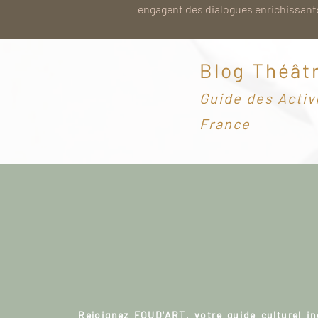
engagent des dialogues enrichissants
Blog Théât
G
uide des Activ
France
Rejoignez FOUD'ART, votre guide culturel i