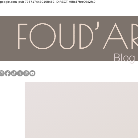
google.com, pub-7957174430108462, DIRECT, f08c47fec0942fa0
Blog 