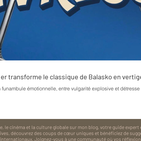
rrier transforme le classique de Balasko en verti
n funambule émotionnelle, entre vulgarité explosive et détress
, le cinéma et la culture globale sur mon blog, votre guide expert 
isives, découvrez des coups de cœur uniques et bénéficiez de sugg
als internationaux. Joignez-vous à une communauté où vos réflexions