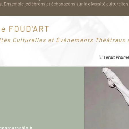
. Ensemble, célébrons et échangeons sur la diversité culturelle 
re FOUD'ART
ités Culturelles et Événements Théâtraux à
"Il serait vraim
ncontournable à