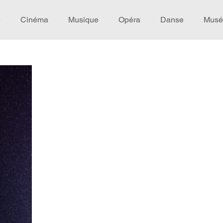
e
Cinéma
Musique
Opéra
Danse
Musé
Idée de voyage
Fooding - Restaurant
Burlesque
écompense
Festival
Coup de coeur
Instructif
omane. Spécial Famille
Littérature
Cirque
Intervi
héâtre - Musée
Hommage