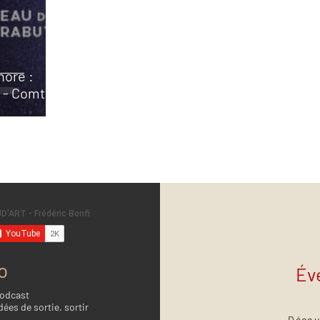
nore :
 - Comté
o
Év
Podcast
dées de sortie. sortir
Décou