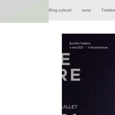
Blog culturel
serie
Théâtr
Expo
Idées Sorties
Bonfils Frédéric
4 mai 2021
1 min de lecture
Performance
Rire
R
Événement
Validé par R
Offre spéciale
Annuaire T