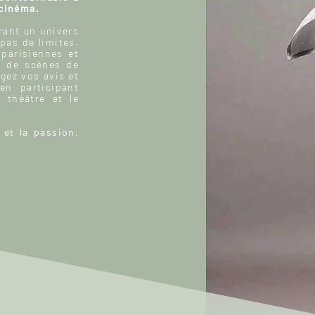
 cinéma.
ant un univers
 pas de limites.
 parisiennes et
, de scènes de
gez vos avis et
n participant
 théâtre et le
 et la passion,