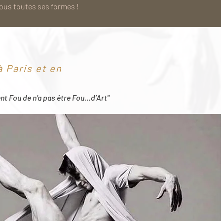
sous toutes ses formes !
 Paris et en
ent Fou de n’a pas être Fou…d’Art"