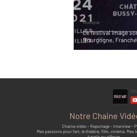
Musique
Le festival image so
Bourgogne, Franche
Notre Chaine Vidé
Chaine vidéo - Reportage - Interview - 
Mes passions pour l'art, le théâtre, film, cinéma, Mes i
à paris ou ailleurs...