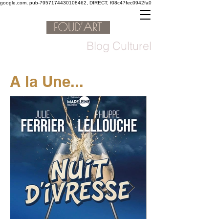
google.com, pub-7957174430108462, DIRECT, f08c47fec0942fa0
Blog Culturel
A la Une...