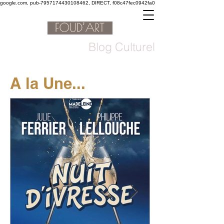
google.com, pub-7957174430108462, DIRECT, f08c47fec0942fa0
Blog Culturel
A la Une...