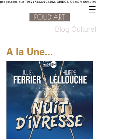
google.com, pub-7957174430108462, DIRECT, f08c47fec0942fa0
Blog Culturel
A la Une...