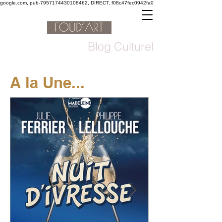
google.com, pub-7957174430108462, DIRECT, f08c47fec0942fa0
Blog Culturel
A la Une...