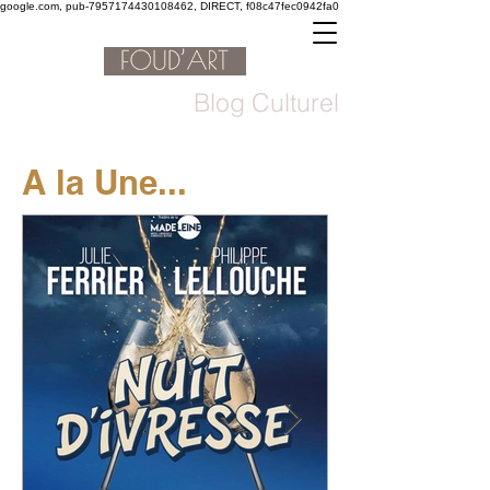
google.com, pub-7957174430108462, DIRECT, f08c47fec0942fa0
Blog Culturel
A la Une...