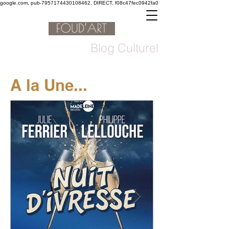
google.com, pub-7957174430108462, DIRECT, f08c47fec0942fa0
Blog Culturel
A la Une...