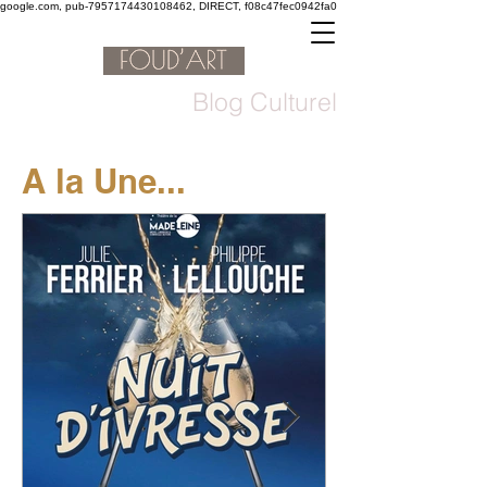
google.com, pub-7957174430108462, DIRECT, f08c47fec0942fa0
Blog Culturel
A la Une...