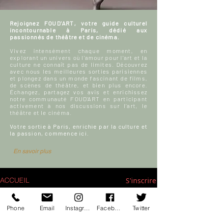
Rejoignez FOUD'ART, votre guide culturel
incontournable à Paris, dédié aux
passionnés de théâtre et de cinéma.
Vivez intensément chaque moment, en
explorant un univers où l'amour pour l'art et la
culture ne connaît pas de limites. Découvrez
avec nous les meilleures sorties parisiennes
et plongez dans un monde fascinant de films,
de scènes de théâtre, et bien plus encore.
Échangez, partagez vos avis et enrichissez
notre communauté FOUD'ART en participant
activement à nos discussions sur l’art, le
théâtre et le cinéma.
Votre sortie à Paris, enrichie par la culture et
la passion, commence ici.
En savoir plus
S'inscrire
ACCUEIL
Blog culturel
Phone
Email
Instagram
Facebook
Twitter