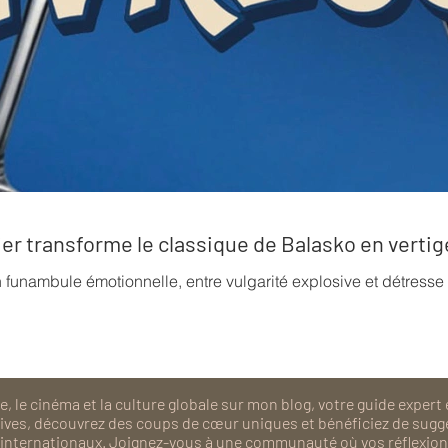
rrier transforme le classique de Balasko en verti
n funambule émotionnelle, entre vulgarité explosive et détress
, le cinéma et la culture globale sur mon blog, votre guide expert 
isives, découvrez des coups de cœur uniques et bénéficiez de sugg
als internationaux. Joignez-vous à une communauté où vos réflexions