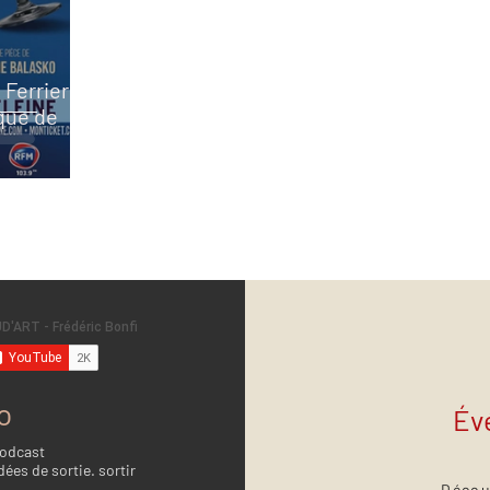
 Ferrier
que de
o
Év
Podcast
dées de sortie. sortir
Décou