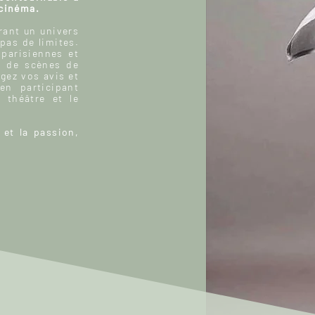
 cinéma.
ant un univers
 pas de limites.
 parisiennes et
, de scènes de
gez vos avis et
n participant
 théâtre et le
 et la passion,