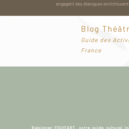
engagent des dialogues enrichissants
Blog Théât
G
uide des Activ
France
Rejoignez FOUD'ART, votre guide culturel i