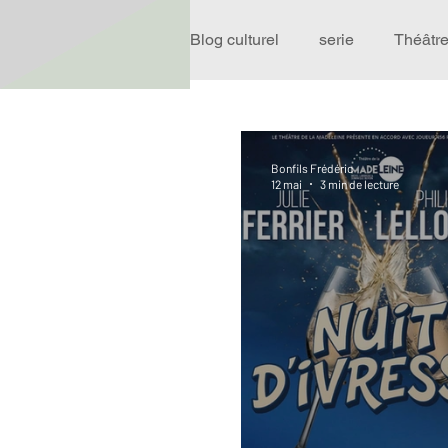
Blog culturel
serie
Théâtr
Expo
Idées Sorties
Bonfils Frédéric
12 mai
3 min de lecture
Performance
Rire
R
Événement
Validé par R
Offre spéciale
Annuaire T