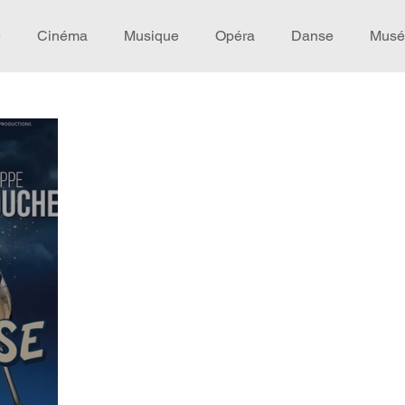
e
Cinéma
Musique
Opéra
Danse
Musé
Idée de voyage
Fooding - Restaurant
Burlesque
écompense
Festival
Coup de coeur
Instructif
omane. Spécial Famille
Littérature
Cirque
Intervi
héâtre - Musée
Hommage