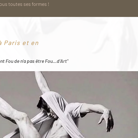
sous toutes ses formes !
 Paris et en
ent Fou de n’a pas être Fou…d’Art"