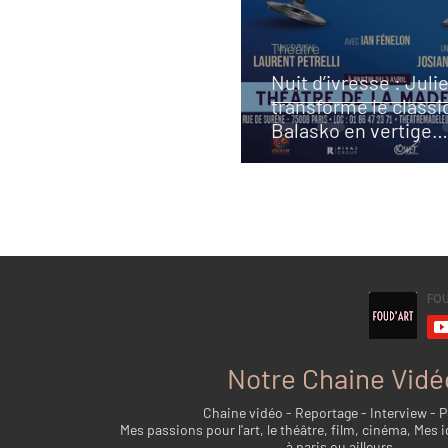
Théâtre
Nuit d’ivresse : Julie
transforme le classi
Balasko en vertige
bouleversant
Notre Chaine Vidé
Chaine vidéo - Reportage - Interview - 
Mes passions pour l'art, le théâtre, film, cinéma, Mes i
à paris ou ailleurs...