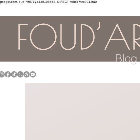
google.com, pub-7957174430108462, DIRECT, f08c47fec0942fa0
Blog 