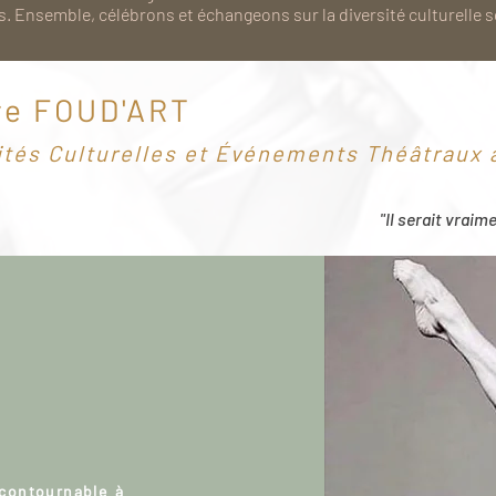
. Ensemble, célébrons et échangeons sur la diversité culturelle 
re FOUD'ART
ités Culturelles et Événements Théâtraux à
"Il serait vraim
ncontournable à