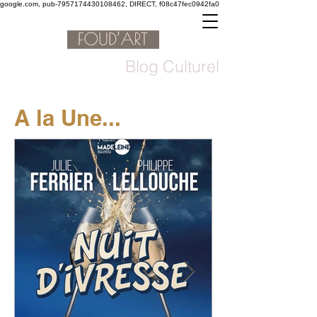
google.com, pub-7957174430108462, DIRECT, f08c47fec0942fa0
Blog Culturel
A la Une...