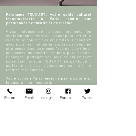
Rejoignez FOUD'ART, votre guide culturel
incontournable à Paris, dédié aux
passionnés de théâtre et de cinéma.
Vivez intensément chaque moment, en
explorant un univers où l'amour pour l'art et la
culture ne connaît pas de limites. Découvrez
avec nous les meilleures sorties parisiennes
et plongez dans un monde fascinant de films,
de scènes de théâtre, et bien plus encore.
Échangez, partagez vos avis et enrichissez
notre communauté FOUD'ART en participant
activement à nos discussions sur l’art, le
théâtre et le cinéma.
Votre sortie à Paris, enrichie par la culture et
la passion, commence ici.
En savoir plus
Phone
Email
Instagram
Facebook
Twitter
S'inscrire
ACCUEIL
Blog culturel