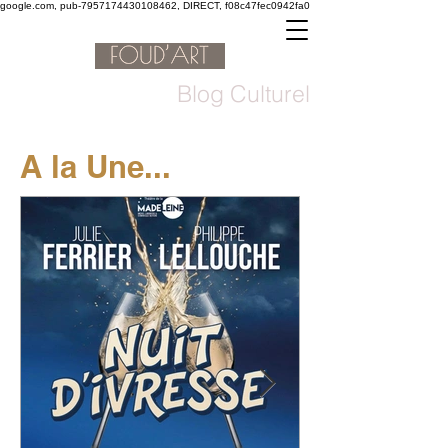
google.com, pub-7957174430108462, DIRECT, f08c47fec0942fa0
Blog Culturel
A la Une...