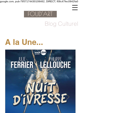
google.com, pub-7957174430108462, DIRECT, f08c47fec0942fa0
Blog Culturel
A la Une...