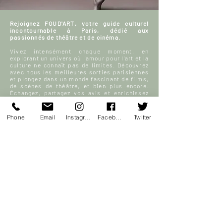
Rejoignez FOUD'ART, votre guide culturel
incontournable à Paris, dédié aux
passionnés de théâtre et de cinéma.
Vivez intensément chaque moment, en
explorant un univers où l'amour pour l'art et la
culture ne connaît pas de limites. Découvrez
avec nous les meilleures sorties parisiennes
et plongez dans un monde fascinant de films,
de scènes de théâtre, et bien plus encore.
Échangez, partagez vos avis et enrichissez
notre communauté FOUD'ART en participant
activement à nos discussions sur l’art, le
théâtre et le cinéma.
Phone
Email
Instagram
Facebook
Twitter
Votre sortie à Paris, enrichie par la culture et
la passion, commence ici.
En savoir plus
S'inscrire
ACCUEIL
Blog culturel