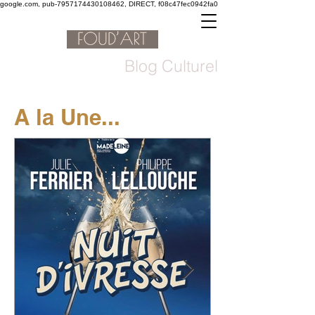
google.com, pub-7957174430108462, DIRECT, f08c47fec0942fa0
Blog Culturel
A la Une...