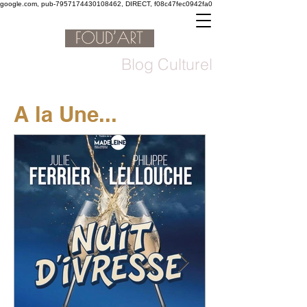
google.com, pub-7957174430108462, DIRECT, f08c47fec0942fa0
Blog Culturel
A la Une...