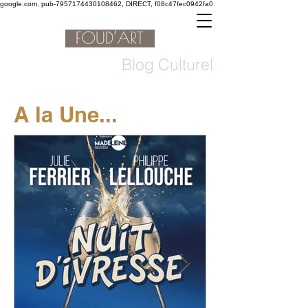
google.com, pub-7957174430108462, DIRECT, f08c47fec0942fa0
Blog Culturel
A la Une...