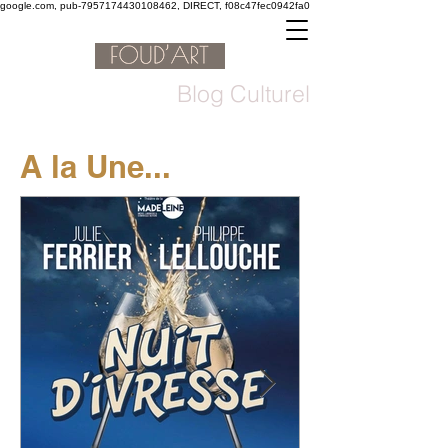
google.com, pub-7957174430108462, DIRECT, f08c47fec0942fa0
Blog Culturel
A la Une...