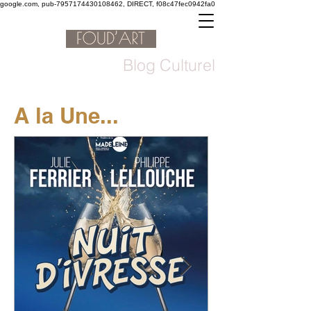
google.com, pub-7957174430108462, DIRECT, f08c47fec0942fa0
Blog Culturel
A la Une...