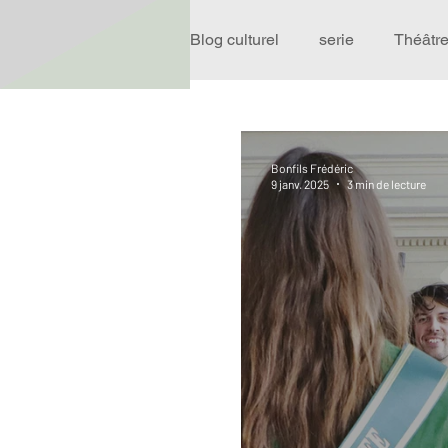
Blog culturel
serie
Théâtr
Expo
Idées Sorties
Bonfils Frédéric
9 janv. 2025
3 min de lecture
Performance
Rire
R
Événement
Validé par R
Offre spéciale
Annuaire T