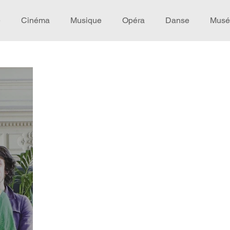
e
Cinéma
Musique
Opéra
Danse
Musé
Idée de voyage
Fooding - Restaurant
Burlesque
écompense
Festival
Coup de coeur
Instructif
omane. Spécial Famille
Littérature
Cirque
Intervi
héâtre - Musée
Hommage