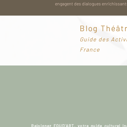
engagent des dialogues enrichissants
Blog Théât
G
uide des Activ
France
Rejoignez FOUD'ART, votre guide culturel i