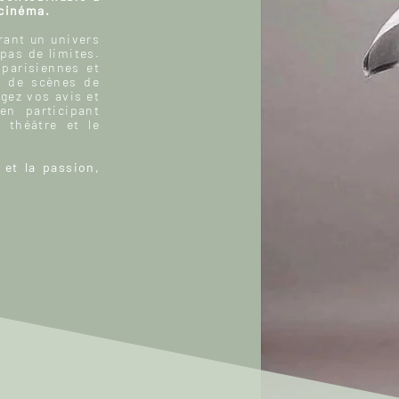
 cinéma.
ant un univers
 pas de limites.
 parisiennes et
, de scènes de
gez vos avis et
n participant
 théâtre et le
 et la passion,