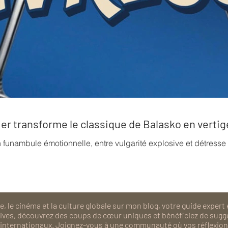
rrier transforme le classique de Balasko en verti
n funambule émotionnelle, entre vulgarité explosive et détress
, le cinéma et la culture globale sur mon blog, votre guide expert 
isives, découvrez des coups de cœur uniques et bénéficiez de sugg
als internationaux. Joignez-vous à une communauté où vos réflexions