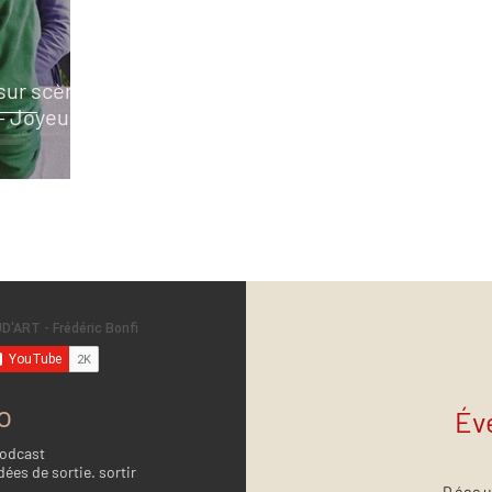
sur scène :
 – Joyeuses
o
Év
Podcast
dées de sortie. sortir
Décou