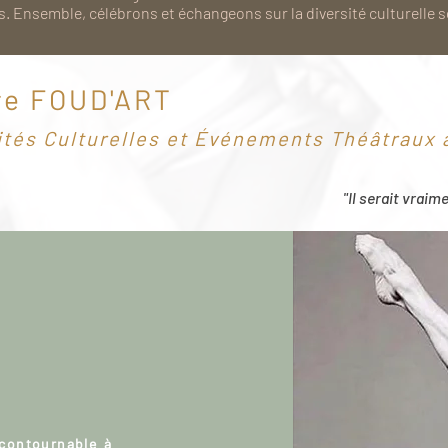
. Ensemble, célébrons et échangeons sur la diversité culturelle 
re FOUD'ART
ités Culturelles et Événements Théâtraux à
"Il serait vraim
ncontournable à