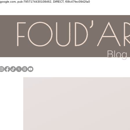
google.com, pub-7957174430108462, DIRECT, f08c47fec0942fa0
Blog 