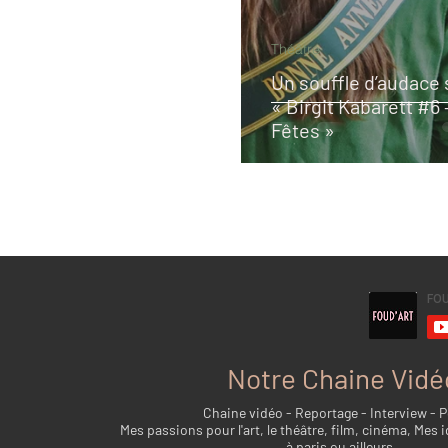
Théâtre
Un souffle d’audace 
« Birgit Kabarett #6
Fêtes »
Notre Chaine Vidé
Chaine vidéo - Reportage - Interview - 
Mes passions pour l'art, le théâtre, film, cinéma, Mes i
à paris ou ailleurs...