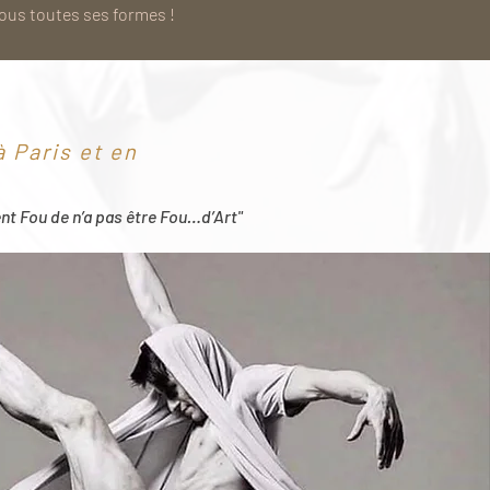
sous toutes ses formes !
 Paris et en
ent Fou de n’a pas être Fou…d’Art"