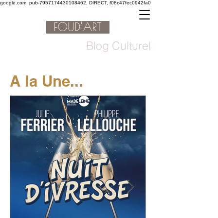
google.com, pub-7957174430108462, DIRECT, f08c47fec0942fa0
Blog Culturel
A la Une...