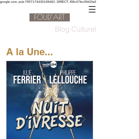
google.com, pub-7957174430108462, DIRECT, f08c47fec0942fa0
Blog Culturel
A la Une...