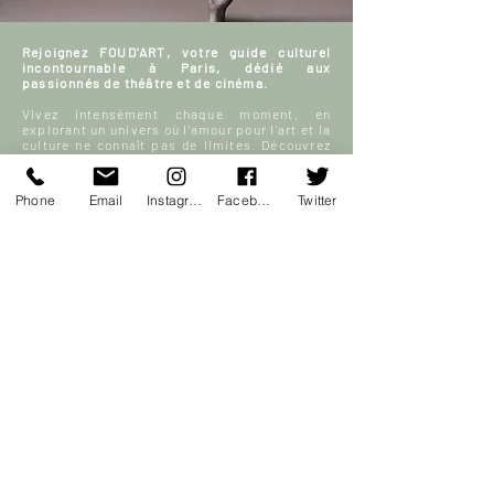
Rejoignez FOUD'ART, votre guide culturel
incontournable à Paris, dédié aux
passionnés de théâtre et de cinéma.
Vivez intensément chaque moment, en
explorant un univers où l'amour pour l'art et la
culture ne connaît pas de limites. Découvrez
avec nous les meilleures sorties parisiennes
et plongez dans un monde fascinant de films,
de scènes de théâtre, et bien plus encore.
Phone
Email
Instagram
Facebook
Twitter
Échangez, partagez vos avis et enrichissez
notre communauté FOUD'ART en participant
activement à nos discussions sur l’art, le
théâtre et le cinéma.
Votre sortie à Paris, enrichie par la culture et
la passion, commence ici.
En savoir plus
S'inscrire
ACCUEIL
Blog culturel