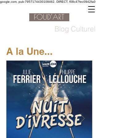
google.com, pub-7957174430108462, DIRECT, f08c47fec0942fa0
Blog Culturel
A la Une...